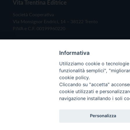
Vita Trentina Editrice
Società Cooperativa
Via Monsignor Endrici, 14 – 38122 Trento
P.IVA e C.F. 00199960220
Informativa
Utilizziamo cookie o tecnologie s
funzionalità semplici", "miglior
cookie policy.
Cliccando su "accetta" acconsent
Copyright © 2019 - Tutti i diritti riservati - Vita
cookie utilizzati e personalizza
navigazione installando i soli co
Privacy Policy
Personalizza