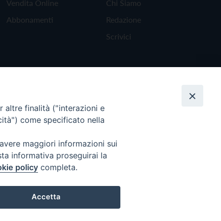
Vendita Online
Chi Siamo
Abbonamenti
Redazione
Scrivici
altre finalità ("interazioni e
cità") come specificato nella
 avere maggiori informazioni sui
sta informativa proseguirai la
kie policy
completa.
Torna all'inizio
Accetta