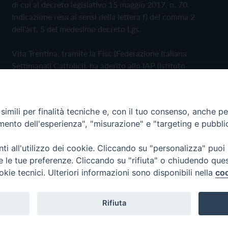
di cui al decreto legislativo 15 maggio 2017, n. 70.
Indicazione resa ai sensi della lettera f) del comma 2
dell'art. 5 del medesimo decreto Lgs.
Vita Trentina, tramite la Fisc (Federazione Italiana
Settimanali Cattolici), ha aderito allo IAP (Istituto
dell'Autodisciplina Pubblicitaria) accettando il Codice di
Autodisciplina della Comunicazione Commerciale
imili per finalità tecniche e, con il tuo consenso, anche per 
Privacy Policy
Cookie Policy
amento dell'esperienza", "misurazione" e "targeting e pubbli
i all'utilizzo dei cookie. Cliccando su "personalizza" puoi
 Trentina Editrice
re le tue preferenze. Cliccando su "rifiuta" o chiudendo que
okie tecnici. Ulteriori informazioni sono disponibili nella
coo
Rifiuta