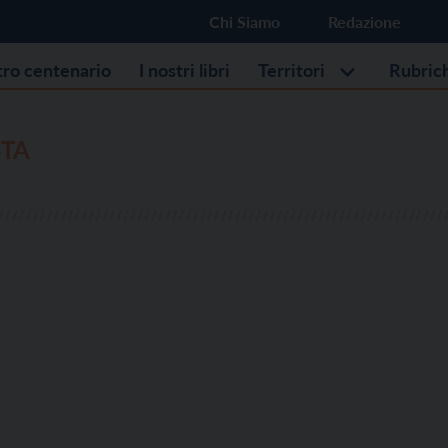
Chi Siamo
Redazione
stro centenario
I nostri libri
Territori
Rubric
STA