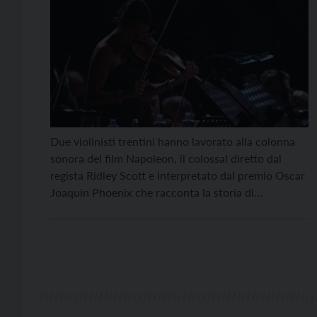
Due violinisti trentini hanno lavorato alla colonna
sonora del film Napoleon, il colossal diretto dal
regista Ridley Scott e interpretato dal premio Oscar
Joaquin Phoenix che racconta la storia di
Napoleone Bonaparte. Come parte della colonna
sonora della pellicola è stato usato il Duo di
Giovanni Battista Viotti opera 29 n.2, inciso dai
violinisti trentini […]