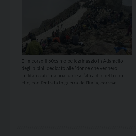
E’ in corso il 60esimo pellegrinaggio in Adamello
degli alpini, dedicato alle “donne che vennero
‘militarizzate’, da una parte all’altra di quel fronte
che, con l’entrata in guerra dell’Italia, correva
ininterrotto per tutta l’Alta Valle Camonica,
dall’Adamello al Maniva, fino al lago di Iseo”. “Donne
– spiegano gli alpini – spesso sole e sofferenti non
[…]