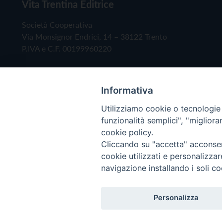
Vita Trentina Editrice
Società Cooperativa
Via Monsignor Endrici, 14 – 38122 Trento
P.IVA e C.F. 00199960220
Informativa
Utilizziamo cookie o tecnologie s
funzionalità semplici", "miglior
cookie policy.
Cliccando su "accetta" acconsent
Copyright © 2019 - Tutti i diritti riservati - Vita
cookie utilizzati e personalizza
navigazione installando i soli co
Privacy Policy
Personalizza