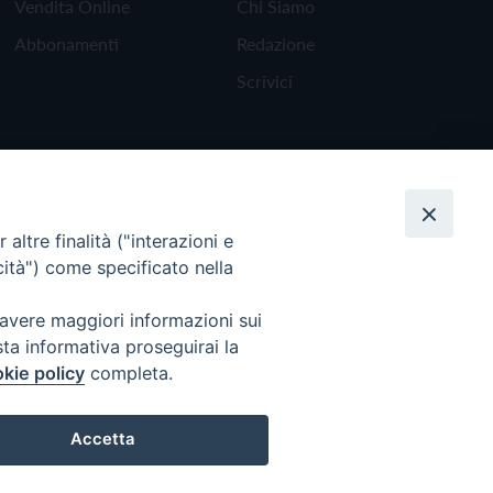
Vendita Online
Chi Siamo
Abbonamenti
Redazione
Scrivici
altre finalità ("interazioni e
cità") come specificato nella
 avere maggiori informazioni sui
sta informativa proseguirai la
kie policy
completa.
Torna all'inizio
Accetta