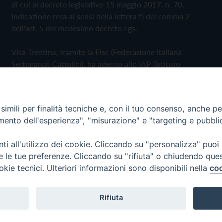
di cui al decreto legislativo 15 maggio 2017, n. 70.
Indicazione resa ai sensi della lettera f) del comma 2
dell'art. 5 del medesimo decreto Lgs.
Vita Trentina, tramite la Fisc (Federazione Italiana
Settimanali Cattolici), ha aderito allo IAP (Istituto
dell'Autodisciplina Pubblicitaria) accettando il Codice di
Autodisciplina della Comunicazione Commerciale
imili per finalità tecniche e, con il tuo consenso, anche per 
Privacy Policy
Cookie Policy
amento dell'esperienza", "misurazione" e "targeting e pubbli
i all'utilizzo dei cookie. Cliccando su "personalizza" puoi
 Trentina Editrice
re le tue preferenze. Cliccando su "rifiuta" o chiudendo que
okie tecnici. Ulteriori informazioni sono disponibili nella
coo
Rifiuta