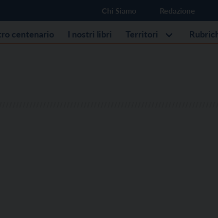
Chi Siamo
Redazione
stro centenario
I nostri libri
Territori
Rubric