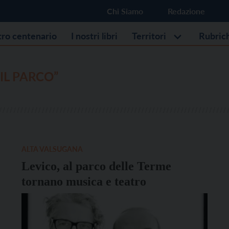
Chi Siamo
Redazione
stro centenario
I nostri libri
Territori
Rubric
 IL PARCO”
ALTA VALSUGANA
Levico, al parco delle Terme
tornano musica e teatro