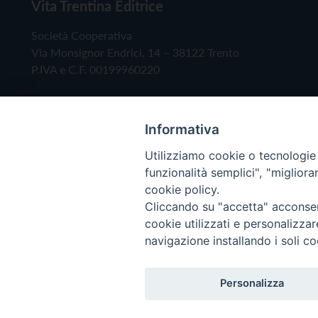
Vita Trentina Editrice
Società Cooperativa
Via Monsignor Endrici, 14 – 38122 Trento
P.IVA e C.F. 00199960220
Informativa
Utilizziamo cookie o tecnologie s
funzionalità semplici", "miglior
cookie policy.
Cliccando su "accetta" acconsent
Copyright © 2019 - Tutti i diritti riservati - Vita
cookie utilizzati e personalizza
navigazione installando i soli co
Privacy Policy
Personalizza