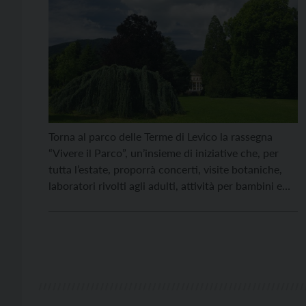
Torna al parco delle Terme di Levico la rassegna
“Vivere il Parco”, un’insieme di iniziative che, per
tutta l’estate, proporrà concerti, visite botaniche,
laboratori rivolti agli adulti, attività per bambini e
appuntamenti letterari. Il primo appuntamento con
la musica è previsto per venerdì 23 giugno alle 21
con Max De Aloe Jasmine Trio che presenta […]