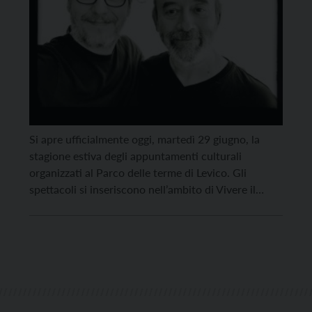
Si apre ufficialmente oggi, martedì 29 giugno, la
stagione estiva degli appuntamenti culturali
organizzati al Parco delle terme di Levico. Gli
spettacoli si inseriscono nell’ambito di Vivere il
Parco, iniziativa realizzata dal Servizio per il
sostegno occupazionale e la valorizzazione
ambientale della Provincia autonoma di Trento.
Questa sera alle 21 il duo Priscilla Ribas e […]