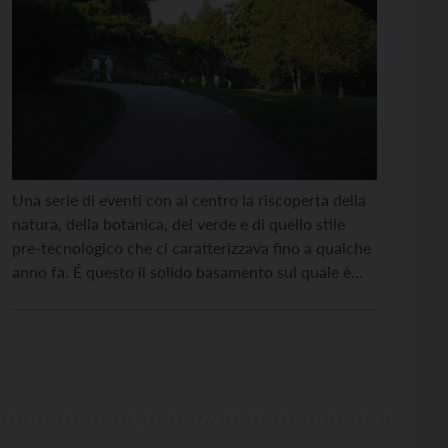
Una serie di eventi con al centro la riscoperta della
natura, della botanica, del verde e di quello stile
pre-tecnologico che ci caratterizzava fino a qualche
anno fa. É questo il solido basamento sul quale è
stato strutturato il programma 2017 di “Vivere il
Parco”, che partirà venerdì 15 giugno alle 21, con il
concerto […]