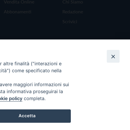
Vendita Online
Chi Siamo
Abbonamenti
Redazione
Scrivici
altre finalità ("interazioni e
cità") come specificato nella
 avere maggiori informazioni sui
sta informativa proseguirai la
kie policy
completa.
Torna all'inizio
Accetta