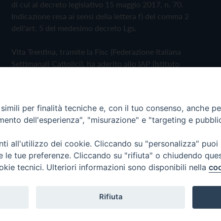
di cui al decreto legislativo 15 maggio 2017, n. 70.
Indicazione resa ai sensi della lettera f) del comma 2
dell'art. 5 del medesimo decreto Lgs.
Vita Trentina, tramite la Fisc (Federazione Italiana
Settimanali Cattolici), ha aderito allo IAP (Istituto
dell'Autodisciplina Pubblicitaria) accettando il Codice di
Autodisciplina della Comunicazione Commerciale
imili per finalità tecniche e, con il tuo consenso, anche per 
Privacy Policy
Cookie Policy
amento dell'esperienza", "misurazione" e "targeting e pubbli
i all'utilizzo dei cookie. Cliccando su "personalizza" puoi
 Trentina Editrice
re le tue preferenze. Cliccando su "rifiuta" o chiudendo que
okie tecnici. Ulteriori informazioni sono disponibili nella
coo
Rifiuta