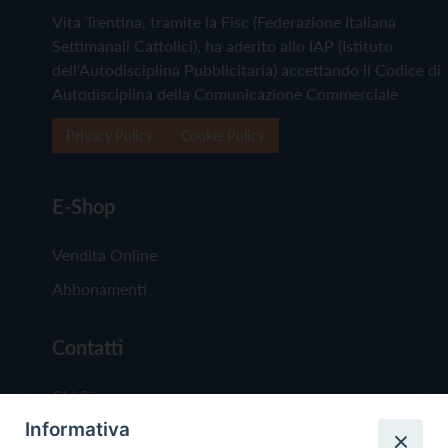
Vita Trentina, tramite la Fisc (Federazione Italiana
Settimanali Cattolici), ha aderito allo IAP (Istituto
dell'Autodisciplina Pubblicitaria) accettando il Codice di
Autodisciplina della Comunicazione Commerciale
Privacy Policy
Cookie Policy
E-Shop
Vendita Online
Abbonamenti
Contatti
Chi Siamo
Informativa
Redazione