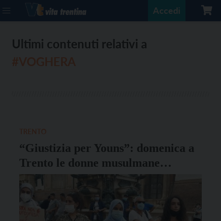
Accedi
Ultimi contenuti relativi a
#VOGHERA
TRENTO
“Giustizia per Youns”: domenica a
Trento le donne musulmane
chiedono giustizia per l’omicidio di
Voghera