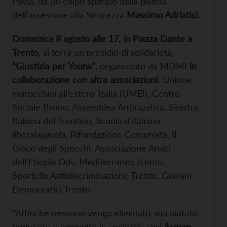
Pavia, da un colpo sparato dalla pistola
dell’assessore alla Sicurezza
Massimo Adriatici
.
Domenica 8 agosto alle 17, in Piazza Dante a
Trento
, si terrà un presidio di solidarietà,
“Giustizia per Youns”
, organizzato da MDMI
in
collaborazione con altre associazioni
: Unione
marocchini all’estero-Italia (UMEI), Centro
Sociale Bruno, Assemblea Antirazzista, Sinistra
Italiana del Trentino, Scuola d’italiano
liberalaparola, Rifondazione Comunista, Il
Gioco degli Specchi, Associazione Amici
dell’Etiopia Odv, Mediterranea Trento,
Sportello Antidiscriminazione Trento, Giovani
Democratici Trento.
“Affinché nessuno venga eliminato, ma aiutato,
rieducato e coinvolto in società”: così
Asmae