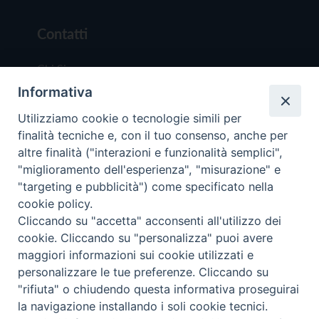
Contatti
Chi Siamo
Informativa
Redazione
Scrivici
Utilizziamo cookie o tecnologie simili per
finalità tecniche e, con il tuo consenso, anche per
altre finalità ("interazioni e funzionalità semplici",
"miglioramento dell'esperienza", "misurazione" e
"targeting e pubblicità") come specificato nella
cookie policy.
Copyright © 2019 - Tutti i diritti riservati - Vit
Cliccando su "accetta" acconsenti all'utilizzo dei
Trentina Editrice
cookie. Cliccando su "personalizza" puoi avere
maggiori informazioni sui cookie utilizzati e
Privacy Policy
personalizzare le tue preferenze. Cliccando su
Torna all'inizi
"rifiuta" o chiudendo questa informativa proseguirai
la navigazione installando i soli cookie tecnici.