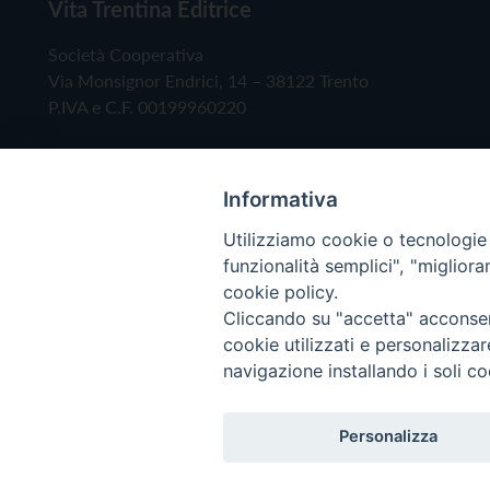
Vita Trentina Editrice
Società Cooperativa
Via Monsignor Endrici, 14 – 38122 Trento
P.IVA e C.F. 00199960220
Informativa
Utilizziamo cookie o tecnologie s
funzionalità semplici", "miglior
cookie policy.
Cliccando su "accetta" acconsent
Copyright © 2019 - Tutti i diritti riservati - Vita
cookie utilizzati e personalizza
navigazione installando i soli co
Privacy Policy
Personalizza