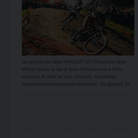
Lo spettacolo delle WHOOP UCI Mountain Bike
World Series in Val di Sole-Trentino non è fatto
soltanto di sfide ad alta intensità, traiettorie
mozzafiato ed evoluzioni da brivido. Da giovedì 19 a
domenica 22 giugno, il campo gara di Daolasa di
Commezzadura si riempirà di
musica, divertimento e momenti di
condivisione, per vivere l’emozione della mountain
bike a 360 gradi. Una splendida opportunità per […]