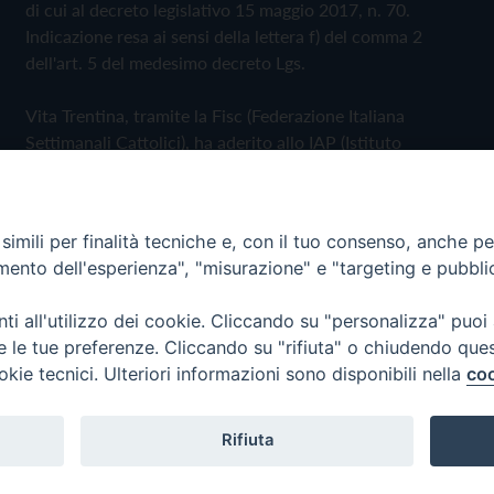
di cui al decreto legislativo 15 maggio 2017, n. 70.
Indicazione resa ai sensi della lettera f) del comma 2
dell'art. 5 del medesimo decreto Lgs.
Vita Trentina, tramite la Fisc (Federazione Italiana
Settimanali Cattolici), ha aderito allo IAP (Istituto
dell'Autodisciplina Pubblicitaria) accettando il Codice di
Autodisciplina della Comunicazione Commerciale
imili per finalità tecniche e, con il tuo consenso, anche per 
Privacy Policy
Cookie Policy
amento dell'esperienza", "misurazione" e "targeting e pubbli
i all'utilizzo dei cookie. Cliccando su "personalizza" puoi
 Trentina Editrice
re le tue preferenze. Cliccando su "rifiuta" o chiudendo que
okie tecnici. Ulteriori informazioni sono disponibili nella
coo
Rifiuta