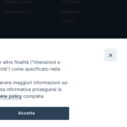
Vendita Online
Chi Siamo
Abbonamenti
Redazione
Scrivici
altre finalità ("interazioni e
cità") come specificato nella
 avere maggiori informazioni sui
sta informativa proseguirai la
kie policy
completa.
Torna all'inizio
Accetta