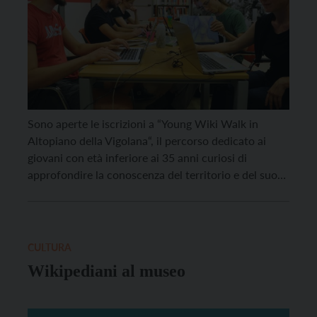
Sono aperte le iscrizioni a “Young Wiki Walk in
Altopiano della Vigolana“, il percorso dedicato ai
giovani con età inferiore ai 35 anni curiosi di
approfondire la conoscenza del territorio e del suo
patrimonio culturale e paesaggistico che si propone
di arrivare a creare due itinerari podcast che
concorreranno allo sviluppo turistico dell’area
dell’altopiano della […]
CULTURA
Wikipediani al museo