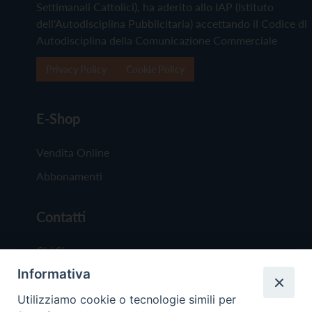
Settimanali Cattolici), ha aderito allo IAP (Istituto
dell'Autodisciplina Pubblicitaria) accettando il Codice di
Autodisciplina della Comunicazione Commerciale
Privacy Policy
Cookie Policy
E-Shop
Vendita Online
Abbonamenti
Contatti
Chi Siamo
Informativa
Redazione
Scrivici
Utilizziamo cookie o tecnologie simili per