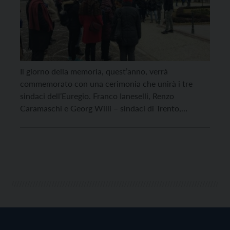
Il giorno della memoria, quest’anno, verrà
commemorato con una cerimonia che unirà i tre
sindaci dell’Euregio. Franco Ianeselli, Renzo
Caramaschi e Georg Willi – sindaci di Trento,
Bolzano e Innsbruck – si ritroveranno prima a
Bolzano e poi a Trento per onorare le vittime. Si inizia
la mattina del 27 gennaio a Bolzano dove, alle 10, […]