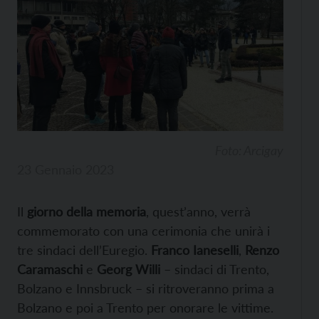
Foto: Arcigay
23 Gennaio 2023
Il
giorno della memoria
, quest’anno, verrà
commemorato con una cerimonia che unirà i
tre sindaci dell’Euregio.
Franco Ianeselli
,
Renzo
Caramaschi
e
Georg Willi
– sindaci di Trento,
Bolzano e Innsbruck – si ritroveranno prima a
Bolzano e poi a Trento per onorare le vittime.