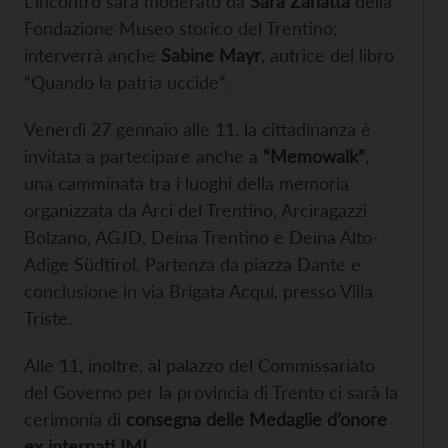
L’incontro sarà moderato da
Sara Zanatta
della
Fondazione Museo storico del Trentino;
interverrà anche
Sabine Mayr
, autrice del libro
“Quando la patria uccide”.
Venerdì 27 gennaio alle 11, la cittadinanza è
invitata a partecipare anche a
“Memowalk”
,
una camminata tra i luoghi della memoria
organizzata da Arci del Trentino, Arciragazzi
Bolzano, AGJD, Deina Trentino e Deina Alto-
Adige Südtirol. Partenza da piazza Dante e
conclusione in via Brigata Acqui, presso Villa
Triste.
Alle 11, inoltre, al palazzo del Commissariato
del Governo per la provincia di Trento ci sarà la
cerimonia di
consegna delle Medaglie d’onore
ex internati IMI
.