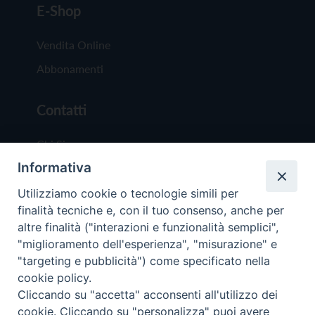
E-Shop
Vendita Online
Abbonamenti
Contatti
Chi Siamo
Informativa
Redazione
Scrivici
Utilizziamo cookie o tecnologie simili per
finalità tecniche e, con il tuo consenso, anche per
altre finalità ("interazioni e funzionalità semplici",
"miglioramento dell'esperienza", "misurazione" e
"targeting e pubblicità") come specificato nella
cookie policy.
Copyright © 2019 - Tutti i diritti riservati - Vit
Cliccando su "accetta" acconsenti all'utilizzo dei
Trentina Editrice
cookie. Cliccando su "personalizza" puoi avere