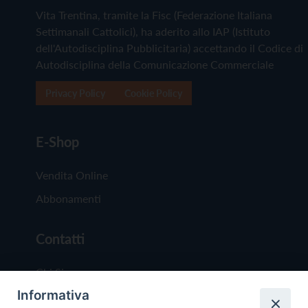
Vita Trentina, tramite la Fisc (Federazione Italiana
Settimanali Cattolici), ha aderito allo IAP (Istituto
dell'Autodisciplina Pubblicitaria) accettando il Codice di
Autodisciplina della Comunicazione Commerciale
Privacy Policy
Cookie Policy
E-Shop
Vendita Online
Abbonamenti
Contatti
Chi Siamo
Informativa
Redazione