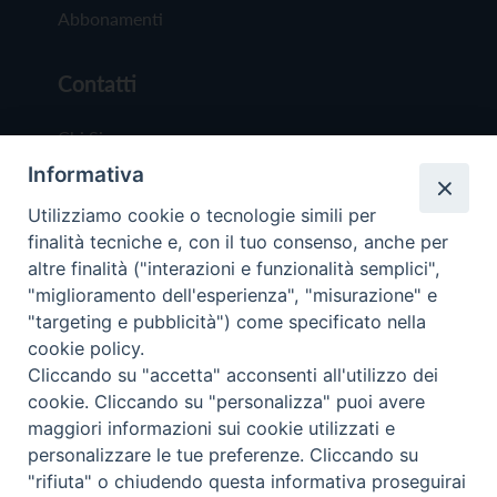
Abbonamenti
Contatti
Chi Siamo
Informativa
Redazione
Scrivici
Utilizziamo cookie o tecnologie simili per
finalità tecniche e, con il tuo consenso, anche per
altre finalità ("interazioni e funzionalità semplici",
"miglioramento dell'esperienza", "misurazione" e
"targeting e pubblicità") come specificato nella
cookie policy.
Copyright © 2019 - Tutti i diritti riservati - Vit
Cliccando su "accetta" acconsenti all'utilizzo dei
Trentina Editrice
cookie. Cliccando su "personalizza" puoi avere
maggiori informazioni sui cookie utilizzati e
Privacy Policy
personalizzare le tue preferenze. Cliccando su
Torna all'inizi
"rifiuta" o chiudendo questa informativa proseguirai