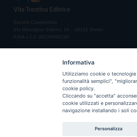
Vita Trentina Editrice
Società Cooperativa
Via Monsignor Endrici, 14 – 38122 Trento
P.IVA e C.F. 00199960220
Informativa
Utilizziamo cookie o tecnologie s
funzionalità semplici", "miglior
cookie policy.
Cliccando su "accetta" acconsent
Copyright © 2019 - Tutti i diritti riservati - Vita
cookie utilizzati e personalizza
navigazione installando i soli co
Privacy Policy
Personalizza