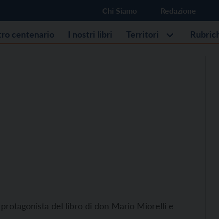
Chi Siamo
Redazione
stro centenario
I nostri libri
Territori
Rubric
protagonista del libro di don Mario Miorelli e