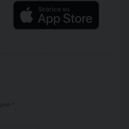
egnati
*