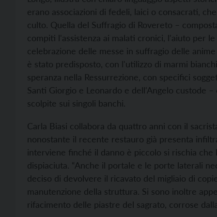
erano associazioni di fedeli, laici o consacrati, che
culto. Quella del Suffragio di Rovereto – composta
compiti l'assistenza ai malati cronici, l'aiuto per l
celebrazione delle messe in suffragio delle anime d
è stato predisposto, con l'utilizzo di marmi bianc
speranza nella Ressurrezione, con specifici soggetti
Santi Giorgio e Leonardo e dell'Angelo custode – 
scolpite sui singoli banchi.
Carla Biasi collabora da quattro anni con il sacrist
nonostante il recente restauro già presenta infiltr
interviene finché il danno è piccolo si rischia che l
dispiaciuta. “Anche il portale e le porte laterali n
deciso di devolvere il ricavato del migliaio di copie
manutenzione della struttura. Si sono inoltre app
rifacimento delle piastre del sagrato, corrose dall