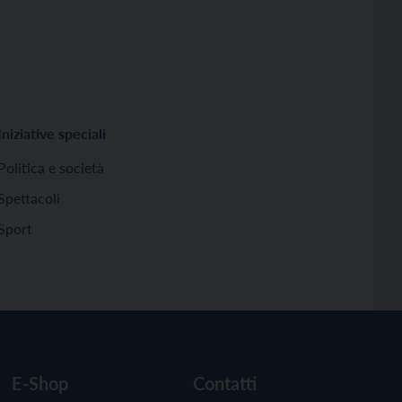
Iniziative speciali
Politica e società
Spettacoli
Sport
E-Shop
Contatti