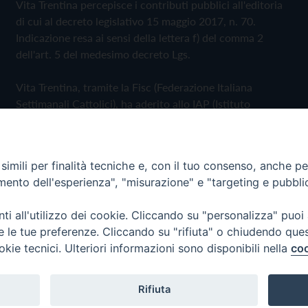
Vita Trentina percepisce i contributi pubblici all'editoria
di cui al decreto legislativo 15 maggio 2017, n. 70.
Indicazione resa ai sensi della lettera f) del comma 2
dell'art. 5 del medesimo decreto Lgs.
Vita Trentina, tramite la Fisc (Federazione Italiana
Settimanali Cattolici), ha aderito allo IAP (Istituto
dell'Autodisciplina Pubblicitaria) accettando il Codice di
Autodisciplina della Comunicazione Commerciale
imili per finalità tecniche e, con il tuo consenso, anche per 
Privacy Policy
Cookie Policy
amento dell'esperienza", "misurazione" e "targeting e pubbli
i all'utilizzo dei cookie. Cliccando su "personalizza" puoi
 Trentina Editrice
re le tue preferenze. Cliccando su "rifiuta" o chiudendo que
okie tecnici. Ulteriori informazioni sono disponibili nella
coo
Rifiuta