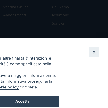
Vendita Online
Chi Siamo
Abbonamenti
Redazione
Scrivici
altre finalità ("interazioni e
cità") come specificato nella
 avere maggiori informazioni sui
sta informativa proseguirai la
kie policy
completa.
Torna all'inizio
Accetta