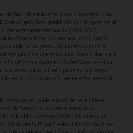
e rischia il dissolvimento è ora presentato in un
i Carla Angela Biasi, pubblicato con la speranza di
agio. Recentemente restaurato (1999-2002),
Calcinari passa forse innosservato ai più, ignari
posa della prima pietra. Fu infatti voluto dalla
utilizzò per oltre duecento anni. Sorta a due passi
ittà – San Marco e Santa Maria del Carmine – è un
ssato ed esprime, a livello plastico negli stucchi,
on le verità soprannaturali rivelate e l'esigenza di
 formazione per guide volontarie nelle chiese
cesi di Trento, ha raccolto e integrato la
Miorelli, ultimo rettore (2001) della chiesa del
nta Maria del Suffragio”, edito dalle Arti Grafiche
 artistici e religiosi della chiesa. Le Confraternite