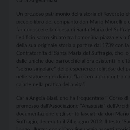
Carla Angela Biasi
Un prezioso patrimonio della storia di Rovereto ch
piccolo libro del compianto don Mario Miorelli e d
far conoscere la chiesa di Santa Maria del Suffr
l'edificio sacro situato tra l'omonima piazza e via 
della sua originale storia a partire dal 1739 con la 
Confraternita di Santa Maria del Suffragio, che lo 
dalle uniche due parrocchie allora esistenti in c
“segno singolare” delle esperienze religiose del pa
nelle statue e nei dipinti, “la ricerca di incontro c
calarle nella pratica della vita”.
Carla Angela Biasi, che ha frequentato il Corso di
promosso dall'Associazione “Anastasia” dell'Arcidio
documentazione e gli scritti lasciati da don Mario 
Suffragio, deceduto il 24 giugno 2012. Il testo “Sa
Longo, illustra con chiaro linguaggio aspetti storici,