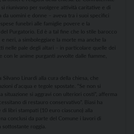
 si riunivano per svolgere attività caritative e di
 da uomini e donne – aveva tra i suoi specifici
e spese funebri alle famiglie povere e la
el Purgatorio. Ed è a tal fine che lo stile barocco
hi e neri, a simboleggiare la morte ma anche la
 nelle pale degli altari – in particolare quelle dei
e con le anime purganti avvolte dalle fiamme,
a Silvano Linardi alla cura della chiesa, che
azioni d'acqua e tegole spostate. “Se non si
a situazione si aggravi con ulteriori costi”, afferma
ecessitano di restauro conservativo”. Biasi ha
 di libri stampati (10 euro ciascuno) alla
ena conclusi da parte del Comune i lavori di
a sottostante roggia.