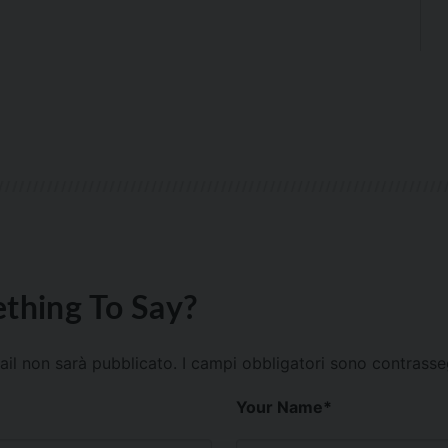
thing To Say?
mail non sarà pubblicato.
I campi obbligatori sono contrass
Your Name
*