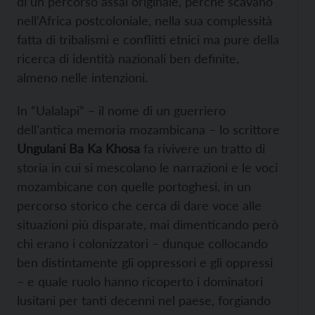
di un percorso assai originale, perché scavano
nell’Africa postcoloniale, nella sua complessità
fatta di tribalismi e conflitti etnici ma pure della
ricerca di identità nazionali ben definite,
almeno nelle intenzioni.
In “Ualalapi” – il nome di un guerriero
dell’antica memoria mozambicana – lo scrittore
Ungulani Ba Ka Khosa
fa rivivere un tratto di
storia in cui si mescolano le narrazioni e le voci
mozambicane con quelle portoghesi, in un
percorso storico che cerca di dare voce alle
situazioni più disparate, mai dimenticando però
chi erano i colonizzatori – dunque collocando
ben distintamente gli oppressori e gli oppressi
– e quale ruolo hanno ricoperto i dominatori
lusitani per tanti decenni nel paese, forgiando