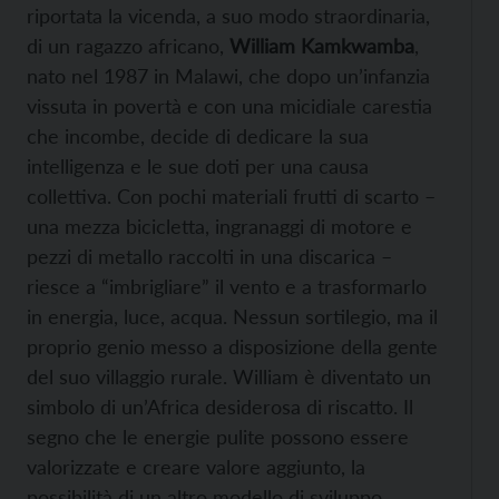
riportata la vicenda, a suo modo straordinaria,
di un ragazzo africano,
William Kamkwamba
,
nato nel 1987 in Malawi, che dopo un’infanzia
vissuta in povertà e con una micidiale carestia
che incombe, decide di dedicare la sua
intelligenza e le sue doti per una causa
collettiva. Con pochi materiali frutti di scarto –
una mezza bicicletta, ingranaggi di motore e
pezzi di metallo raccolti in una discarica –
riesce a “imbrigliare” il vento e a trasformarlo
in energia, luce, acqua. Nessun sortilegio, ma il
proprio genio messo a disposizione della gente
del suo villaggio rurale. William è diventato un
simbolo di un’Africa desiderosa di riscatto. Il
segno che le energie pulite possono essere
valorizzate e creare valore aggiunto, la
possibilità di un altro modello di sviluppo.