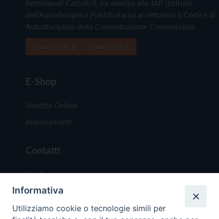
Settimanali Cattolici), ha aderito allo IAP (Istituto
dell'Autodisciplina Pubblicitaria) accettando il Codice di
Autodisciplina della Comunicazione Commerciale
Privacy Policy
Cookie Policy
E-Shop
Vendita Online
Abbonamenti
Contatti
Chi Siamo
Informativa
Redazione
Scrivici
Utilizziamo cookie o tecnologie simili per