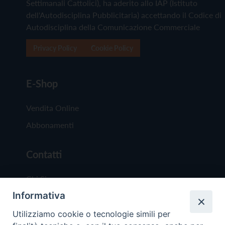
Settimanali Cattolici), ha aderito allo IAP (Istituto
dell'Autodisciplina Pubblicitaria) accettando il Codice di
Autodisciplina della Comunicazione Commerciale
Privacy Policy
Cookie Policy
E-Shop
Vendita Online
Abbonamenti
Contatti
Chi Siamo
Informativa
Redazione
Scrivici
Utilizziamo cookie o tecnologie simili per