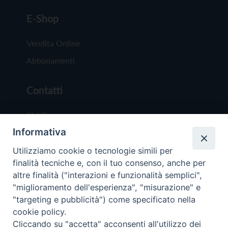
E-Shop
Vendita Online
Abbonamenti
Contatti
Chi Siamo
Informativa
Redazione
Scrivici
Utilizziamo cookie o tecnologie simili per
finalità tecniche e, con il tuo consenso, anche per
altre finalità ("interazioni e funzionalità semplici",
"miglioramento dell'esperienza", "misurazione" e
"targeting e pubblicità") come specificato nella
cookie policy.
Copyright © 2019 - Tutti i diritti riservati - Vit
Cliccando su "accetta" acconsenti all'utilizzo dei