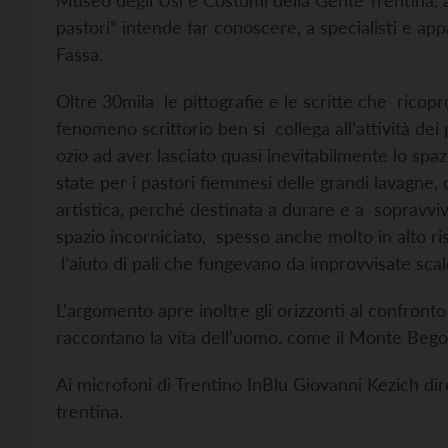
Museo degli Usi e Costumi della Gente Trentina, 
pastori” intende far conoscere, a specialisti e appas­
Fassa.
Oltre 30mila le pittografie e le scritte che ricopr
fenomeno scrittorio ben si collega all’attività dei
ozio ad aver lasciato quasi inevitabilmente lo spaz
state per i pastori fiemmesi delle grandi lavagne,
artistica, perché destinata a durare e a sopravviv
spazio incorniciato, spesso anche molto in alto ri
l’aiuto di pali che fungevano da improvvisate scal
L’argomento apre inoltre gli orizzonti al confronto c
raccontano la vita dell’uomo, come il Monte Bego,
Ai microfoni di Trentino InBlu Giovanni Kezich di
trentina.