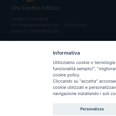
Vita Trentina Editrice
Società Cooperativa
Via Monsignor Endrici, 14 – 38122 Trento
P.IVA e C.F. 00199960220
Informativa
Utilizziamo cookie o tecnologie s
funzionalità semplici", "miglior
cookie policy.
Cliccando su "accetta" acconsent
Copyright © 2019 - Tutti i diritti riservati - Vita
cookie utilizzati e personalizza
navigazione installando i soli co
Privacy Policy
Personalizza