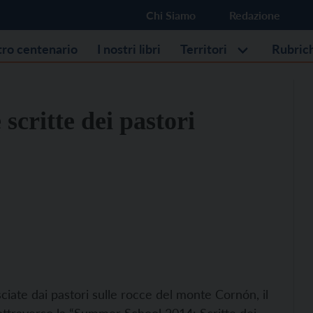
Chi Siamo
Redazione
stro centenario
I nostri libri
Territori
Rubric
critte dei pastori
lasciate dai pastori sulle rocce del monte Cornón, il