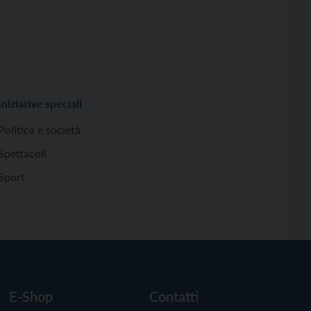
Iniziative speciali
Politica e società
Spettacoli
Sport
E-Shop
Contatti