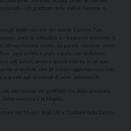
attraverso la “Summer School 2014: Scritte dei
sionati, i siti graffitati delle valli di Fiemme e
ono gli spalti rocciosi del monte Cornón. Tale
 pastori: sono la solitudine e i frequenti momenti di
io all’espressione scritta. Le pareti rocciose sono
 dove ogni scritta è stata curata con dedizione
ere agli autori; andava quindi inserita in un suo
spetto al sedime, che gli autori raggiungevano con
e o grazie agli accumuli di neve primaverili.
on altri famosi siti graffitati che dalla preistoria
 laValcamonica e la Majella.
rettore del Museo degli Usi e Costumi della Gente