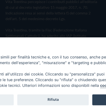
Vita Trentina percepisce i contributi pubblici all'editoria
di cui al decreto legislativo 15 maggio 2017, n. 70.
Indicazione resa ai sensi della lettera f) del comma 2
dell'art. 5 del medesimo decreto Lgs.
Vita Trentina, tramite la Fisc (Federazione Italiana
Settimanali Cattolici), ha aderito allo IAP (Istituto
dell'Autodisciplina Pubblicitaria) accettando il Codice di
Autodisciplina della Comunicazione Commerciale
imili per finalità tecniche e, con il tuo consenso, anche per 
Privacy Policy
Cookie Policy
amento dell'esperienza", "misurazione" e "targeting e pubbli
i all'utilizzo dei cookie. Cliccando su "personalizza" puoi
 Trentina Editrice
re le tue preferenze. Cliccando su "rifiuta" o chiudendo que
okie tecnici. Ulteriori informazioni sono disponibili nella
coo
Rifiuta