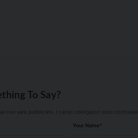
thing To Say?
mail non sarà pubblicato.
I campi obbligatori sono contrass
Your Name
*