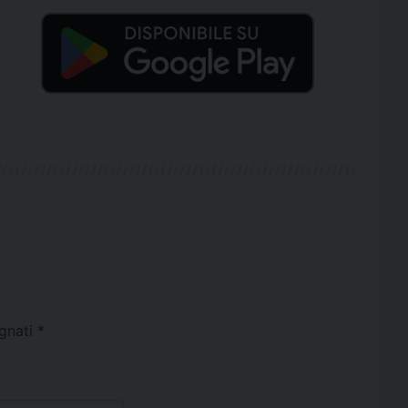
egnati
*