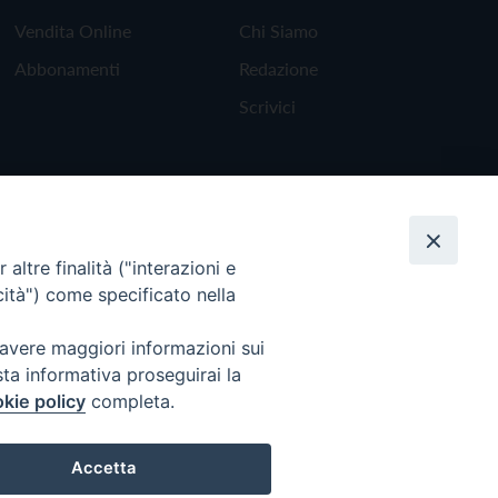
Vendita Online
Chi Siamo
Abbonamenti
Redazione
Scrivici
altre finalità ("interazioni e
cità") come specificato nella
 avere maggiori informazioni sui
sta informativa proseguirai la
kie policy
completa.
Torna all'inizio
Accetta