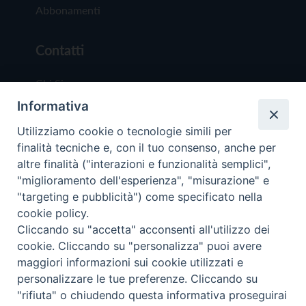
Abbonamenti
Contatti
Chi Siamo
Informativa
Redazione
Scrivici
Utilizziamo cookie o tecnologie simili per
finalità tecniche e, con il tuo consenso, anche per
altre finalità ("interazioni e funzionalità semplici",
"miglioramento dell'esperienza", "misurazione" e
"targeting e pubblicità") come specificato nella
cookie policy.
Copyright © 2019 - Tutti i diritti riservati - Vit
Cliccando su "accetta" acconsenti all'utilizzo dei
Trentina Editrice
cookie. Cliccando su "personalizza" puoi avere
maggiori informazioni sui cookie utilizzati e
Privacy Policy
personalizzare le tue preferenze. Cliccando su
Torna all'inizi
"rifiuta" o chiudendo questa informativa proseguirai