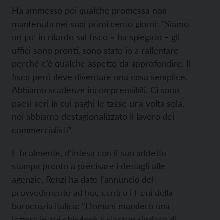
Ha ammesso poi qualche promessa non
mantenuta nei suoi primi cento giorni: “Siamo
un po’ in ritardo sul fisco – ha spiegato – gli
uffici sono pronti, sono stato io a rallentare
perché c’è qualche aspetto da approfondire. Il
fisco però deve diventare una cosa semplice.
Abbiamo scadenze incomprensibili. Ci sono
paesi seri in cui paghi le tasse una volta sola,
noi abbiamo destagionalizzato il lavoro dei
commercialisti”.
E finalmente, d'intesa con il suo addetto
stampa pronto a precisare i dettagli alle
agenzie, Renzi ha dato l'annuncio del
provvedimento ad hoc contro i freni della
burocrazia italica: “Domani manderò una
lettera in cui chiederò a ciascun sindaco di