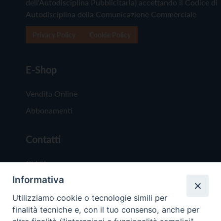
dell'Autodisciplina Pubblicitaria) accettando il Codice di
Autodisciplina della Comunicazione Commerciale
Privacy Policy
Cookie Policy
E-Shop
Vendita Online
Abbonamenti
Contatti
Chi Siamo
Informativa
Redazione
Scrivici
Utilizziamo cookie o tecnologie simili per
finalità tecniche e, con il tuo consenso, anche per