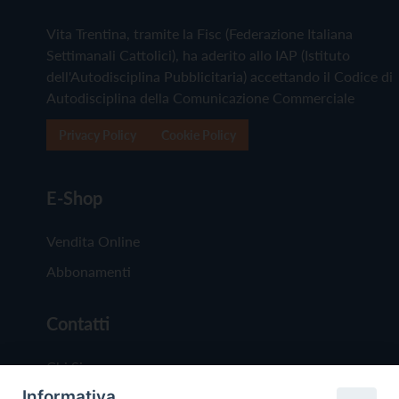
Vita Trentina, tramite la Fisc (Federazione Italiana
Settimanali Cattolici), ha aderito allo IAP (Istituto
dell'Autodisciplina Pubblicitaria) accettando il Codice di
Autodisciplina della Comunicazione Commerciale
Privacy Policy
Cookie Policy
E-Shop
Vendita Online
Abbonamenti
Contatti
Chi Siamo
Informativa
Redazione