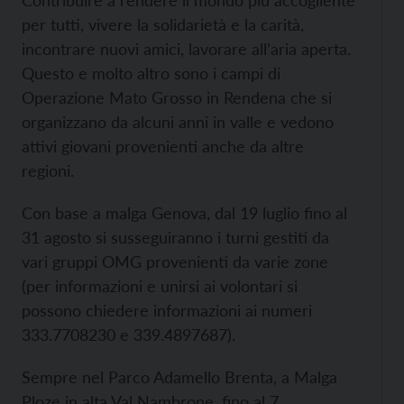
Contribuire a rendere il mondo più accogliente
per tutti, vivere la solidarietà e la carità,
incontrare nuovi amici, lavorare all’aria aperta.
Questo e molto altro sono i campi di
Operazione Mato Grosso in Rendena che si
organizzano da alcuni anni in valle e vedono
attivi giovani provenienti anche da altre
regioni.
Con base a malga Genova, dal 19 luglio fino al
31 agosto si susseguiranno i turni gestiti da
vari gruppi OMG provenienti da varie zone
(per informazioni e unirsi ai volontari si
possono chiedere informazioni ai numeri
333.7708230 e 339.4897687).
Sempre nel Parco Adamello Brenta, a Malga
Ploze in alta Val Nambrone, fino al 7