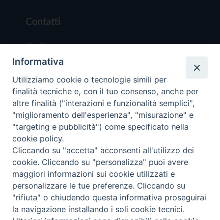
Contatti
Chi Siamo
Informativa
Redazione
Scrivici
Utilizziamo cookie o tecnologie simili per
finalità tecniche e, con il tuo consenso, anche per
altre finalità ("interazioni e funzionalità semplici",
"miglioramento dell'esperienza", "misurazione" e
"targeting e pubblicità") come specificato nella
cookie policy.
Copyright © 2019 - Tutti i diritti riservati - Vit
Cliccando su "accetta" acconsenti all'utilizzo dei
Trentina Editrice
cookie. Cliccando su "personalizza" puoi avere
maggiori informazioni sui cookie utilizzati e
Privacy Policy
personalizzare le tue preferenze. Cliccando su
Torna all'inizi
"rifiuta" o chiudendo questa informativa proseguirai
la navigazione installando i soli cookie tecnici.