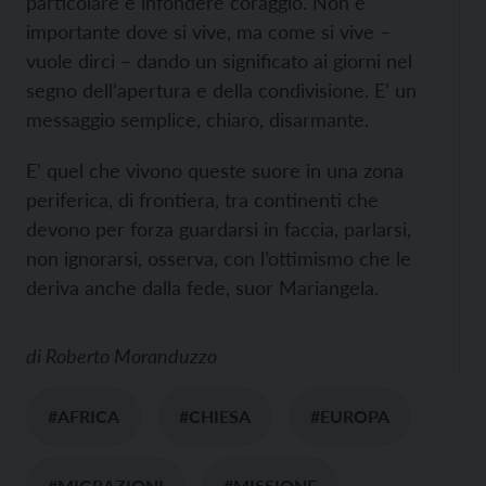
particolare e infondere coraggio. Non è
importante dove si vive, ma come si vive –
vuole dirci – dando un significato ai giorni nel
segno dell’apertura e della condivisione. E’ un
messaggio semplice, chiaro, disarmante.
E’ quel che vivono queste suore in una zona
periferica, di frontiera, tra continenti che
devono per forza guardarsi in faccia, parlarsi,
non ignorarsi, osserva, con l’ottimismo che le
deriva anche dalla fede, suor Mariangela.
di
Roberto Moranduzzo
#AFRICA
#CHIESA
#EUROPA
#MIGRAZIONI
#MISSIONE