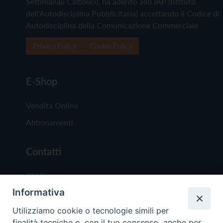
Settimanali Cattolici), ha aderito allo IAP (Istituto
dell'Autodisciplina Pubblicitaria) accettando il Codice di
Autodisciplina della Comunicazione Commerciale
Privacy Policy
Cookie Policy
E-Shop
Vendita Online
Abbonamenti
Contatti
Chi Siamo
Informativa
Redazione
Scrivici
Utilizziamo cookie o tecnologie simili per
finalità tecniche e, con il tuo consenso, anche per