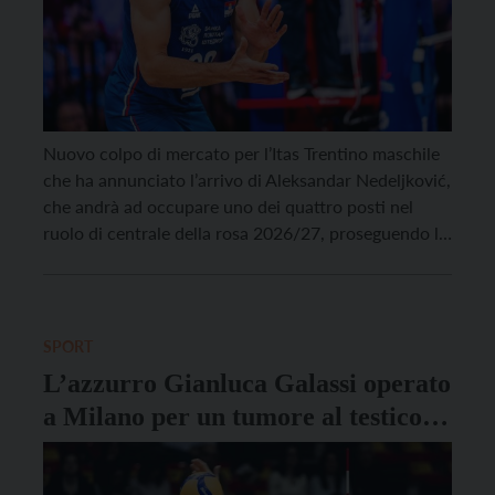
Nuovo colpo di mercato per l’Itas Trentino maschile
che ha annunciato l’arrivo di Aleksandar Nedeljković,
che andrà ad occupare uno dei quattro posti nel
ruolo di centrale della rosa 2026/27, proseguendo la
lunga e favore tradizione di giocatori di quel ruolo
provenienti dalla Serbia: dopo Mester, Vusurovic,
Lisinac e Podrascanin ci sarà quindi spazio per […]
SPORT
L’azzurro Gianluca Galassi operato
a Milano per un tumore al testicolo.
“La prevenzione è fondamentale”