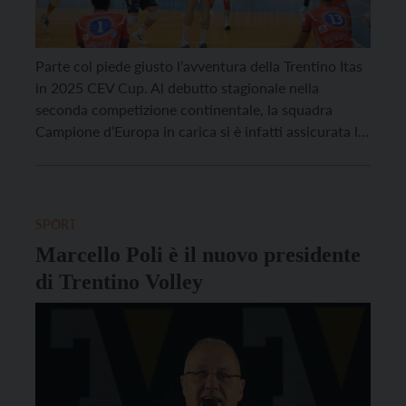
Parte col piede giusto l’avventura della Trentino Itas
in 2025 CEV Cup. Al debutto stagionale nella
seconda competizione continentale, la squadra
Campione d’Europa in carica si è infatti assicurata la
gara d’andata dei sedicesimi di finale, vincendo nella
serata di ieri, mercoledì 13 novembre, in Romania
per 1-3 (18-25, 22-25, 16-25, 22-25) al termine di
[…]
SPORT
Marcello Poli è il nuovo presidente
di Trentino Volley