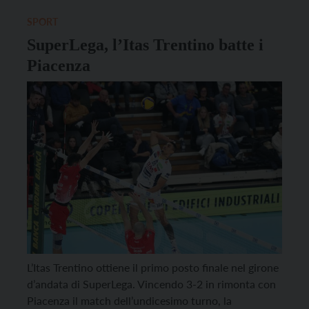
affrontare la Vero Volley padrona di casa. Fischio
d’inizio […]
SPORT
SuperLega, l’Itas Trentino batte i
Piacenza
L’Itas Trentino ottiene il primo posto finale nel girone
d’andata di SuperLega. Vincendo 3-2 in rimonta con
Piacenza il match dell’undicesimo turno, la