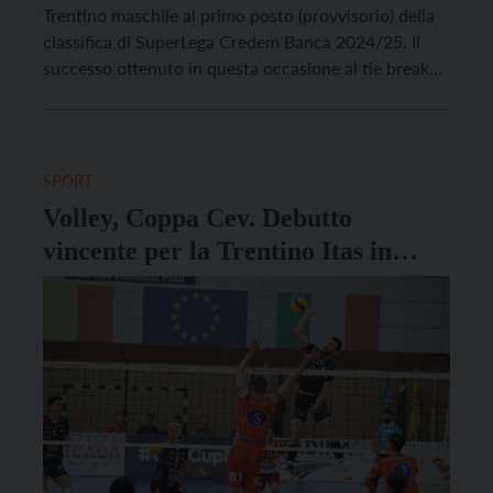
Trentino maschile al primo posto (provvisorio) della
classifica di SuperLega Credem Banca 2024/25. Il
successo ottenuto in questa occasione al tie break
alla ilT quotidiano Arena gremita di persone sulla
storica rivale Piacenza ha infatti spinto la formazione
Campione d’Europa all’aggancio al vertice della
graduatoria; i […]
SPORT
Volley, Coppa Cev. Debutto
vincente per la Trentino Itas in
Romania ai sedicesimi: 3-1
sull’Arcada Galati