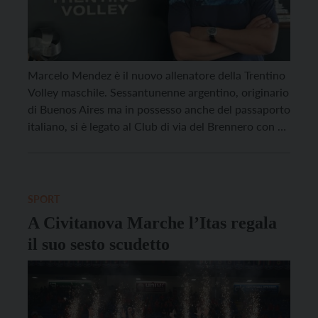
Marcelo Mendez è il nuovo allenatore della Trentino
Volley maschile. Sessantunenne argentino, originario
di Buenos Aires ma in possesso anche del passaporto
italiano, si è legato al Club di via del Brennero con un
contratto biennale, fino a giugno 2027. Arriva a
Trento dopo un quadriennio in Polonia, sulle
panchine del Resovia e dello Jastrzebski, […]
SPORT
A Civitanova Marche l’Itas regala
il suo sesto scudetto