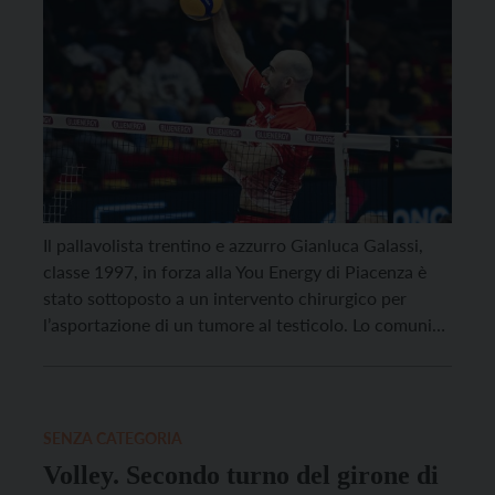
Il pallavolista trentino e azzurro Gianluca Galassi,
classe 1997, in forza alla You Energy di Piacenza è
stato sottoposto a un intervento chirurgico per
l’asportazione di un tumore al testicolo. Lo comunica
la stessa società sottolineando che “l’operazione,
eseguita con successo all’IEO di Milano, è
perfettamente riuscita”. “Ciao a tutti, c’è una cosa
che dovete […]
SENZA CATEGORIA
Volley. Secondo turno del girone di