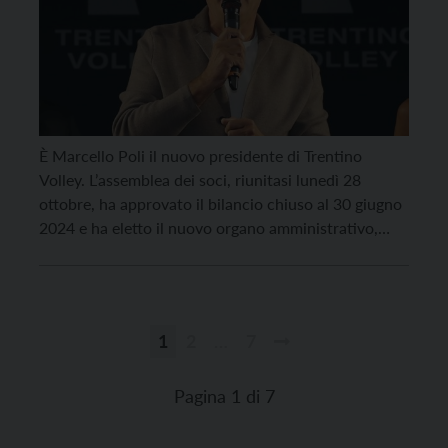
È Marcello Poli il nuovo presidente di Trentino
Volley. L’assemblea dei soci, riunitasi lunedì 28
ottobre, ha approvato il bilancio chiuso al 30 giugno
2024 e ha eletto il nuovo organo amministrativo,
essendo quello precedente giunto a naturale
scadenza di mandato. L’Assemblea ha deliberato di
nominare per il triennio 2024-2027 un cda
composto da tre […]
1
2
…
7
Paginazione
degli
Pagina 1 di 7
articoli