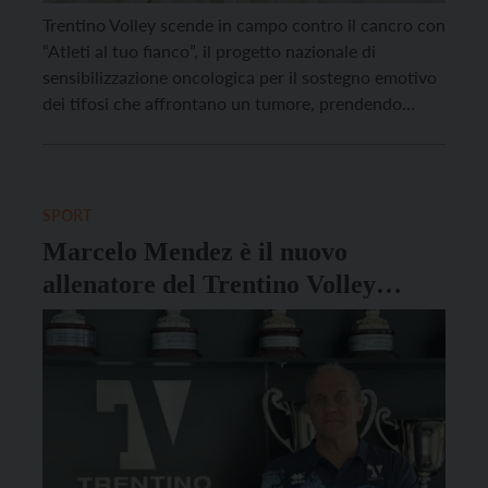
Trentino Volley scende in campo contro il cancro con
“Atleti al tuo fianco”, il progetto nazionale di
sensibilizzazione oncologica per il sostegno emotivo
dei tifosi che affrontano un tumore, prendendo
parte alla campagna fotografica
#squadramaniesorriso in occasione della gara pre-
stagione contro il Brescia. Le ragazze di coach
Beltrami hanno posato per una fotografia particolare
SPORT
insieme […]
Marcelo Mendez è il nuovo
allenatore del Trentino Volley
maschile