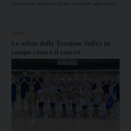
formazione campione d’Italia si è infatti aggiudicata
allo sprint il titolo d’inverno, superando proprio sulla
linea del traguardo sia Verona (sconfitta 1-3 in casa
da Modena) sia Perugia grazie ad un migliore […]
SPORT
Le atlete della Trentino Volley in
campo contro il cancro