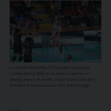
La serie di Finale Play Off Scudetto SuperLega
Credem Banca 2024 trova subito la parità e si
allunga almeno di un atto. Dopo l’acuto nella gara
d’esordio di domenica sera, l’Itas Trentino oggi
all’Eurosuole Forum di Civitanova Marche non è
infatti riuscita concedere il bis, lasciando gara 2 ai
padroni di casa della Cucine Lube […]
SPORT