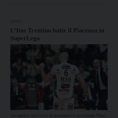
Sabato 15 febbraio la formazione gialloblù ha infatti
espugnato l’Opiquad Arena di Monza, regolando col
massimo scarto (3-0) il fanalino di coda Mint Vero
Volley. […]
SPORT
L’Itas Trentino batte il Piacenza in
SuperLega
Un sabato sera ricco di emozioni ha proiettato l’Itas