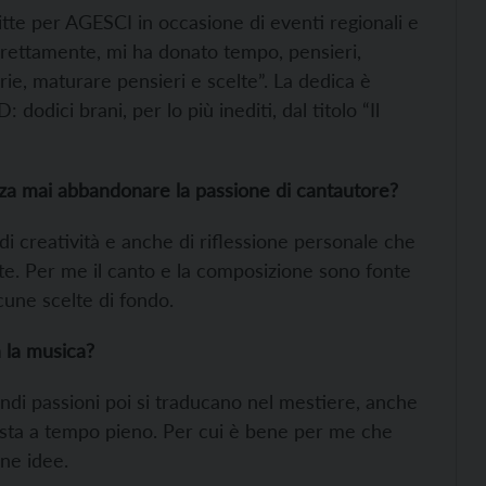
critte per AGESCI in occasione di eventi regionali e
ndirettamente, mi ha donato tempo, pensieri,
rie, maturare pensieri e scelte”. La dedica è
dodici brani, per lo più inediti, dal titolo “Il
nza mai abbandonare la passione di cantautore?
di creatività e anche di riflessione personale che
te. Per me il canto e la composizione sono fonte
lcune scelte di fondo.
 la musica?
ndi passioni poi si traducano nel mestiere, anche
cista a tempo pieno. Per cui è bene per me che
ne idee.