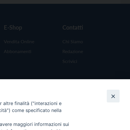
E-Shop
Contatti
Vendita Online
Chi Siamo
Abbonamenti
Redazione
Scrivici
altre finalità ("interazioni e
cità") come specificato nella
 avere maggiori informazioni sui