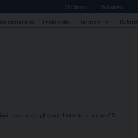
Chi Siamo
Redazione
stro centenario
I nostri libri
Territori
Rubric
ni: la musica e gli scout. Unite in un nuovo CD