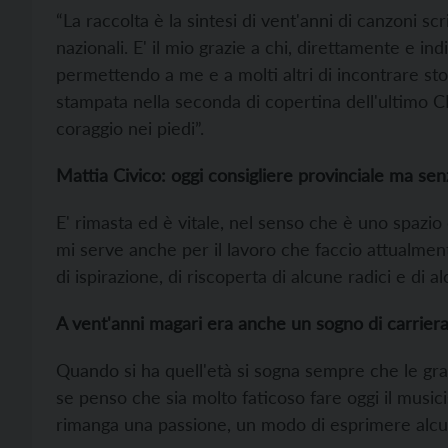
“La raccolta è la sintesi di vent'anni di canzoni s
nazionali. E' il mio grazie a chi, direttamente e i
permettendo a me e a molti altri di incontrare sto
stampata nella seconda di copertina dell'ultimo CD: 
coraggio nei piedi”.
Mattia Civico: oggi consigliere provinciale ma se
E' rimasta ed è vitale, nel senso che è uno spazio 
mi serve anche per il lavoro che faccio attualmen
di ispirazione, di riscoperta di alcune radici e di a
A vent'anni magari era anche un sogno di carriera
Quando si ha quell'età si sogna sempre che le gra
se penso che sia molto faticoso fare oggi il musi
rimanga una passione, un modo di esprimere alcu