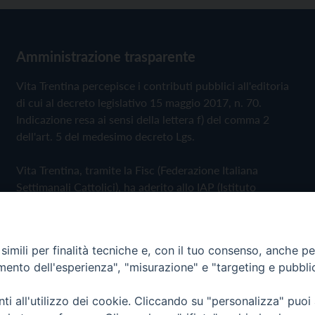
Amministrazione trasparente
Vita Trentina percepisce i contributi pubblici all'editoria
di cui al decreto legislativo 15 maggio 2017, n. 70.
Indicazione resa ai sensi della lettera f) del comma 2
dell'art. 5 del medesimo decreto Lgs.
Vita Trentina, tramite la Fisc (Federazione Italiana
Settimanali Cattolici), ha aderito allo IAP (Istituto
dell'Autodisciplina Pubblicitaria) accettando il Codice di
Autodisciplina della Comunicazione Commerciale
imili per finalità tecniche e, con il tuo consenso, anche per 
Privacy Policy
Cookie Policy
amento dell'esperienza", "misurazione" e "targeting e pubbli
i all'utilizzo dei cookie. Cliccando su "personalizza" puoi