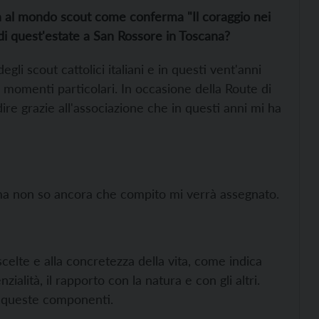
a al mondo scout come conferma "Il coraggio nei
di quest'estate a San Rossore in Toscana?
gli scout cattolici italiani e in questi vent'anni
a momenti particolari. In occasione della Route di
re grazie all'associazione che in questi anni mi ha
, ma non so ancora che compito mi verrà assegnato.
 scelte e alla concretezza della vita, come indica
zialità, il rapporto con la natura e con gli altri.
e queste componenti.