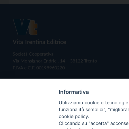
Vita Trentina Editrice
Società Cooperativa
Via Monsignor Endrici, 14 – 38122 Trento
P.IVA e C.F. 00199960220
Informativa
Utilizziamo cookie o tecnologie s
funzionalità semplici", "miglior
cookie policy.
Cliccando su "accetta" acconsent