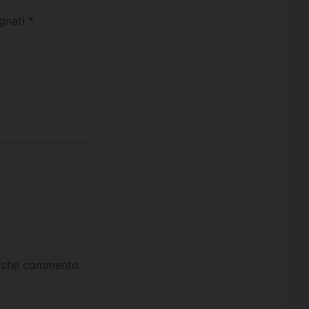
egnati
*
ta che commento.