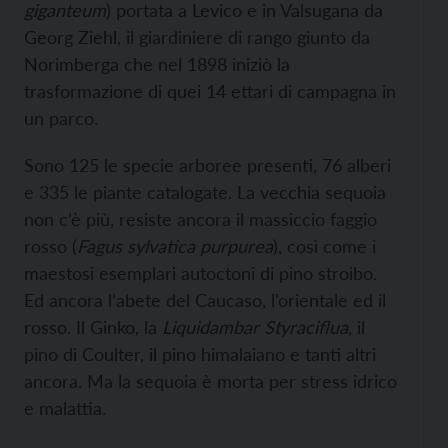
giganteum
) portata a Levico e in Valsugana da
Georg Ziehl, il giardiniere di rango giunto da
Norimberga che nel 1898 iniziò la
trasformazione di quei 14 ettari di campagna in
un parco.
Sono 125 le specie arboree presenti, 76 alberi
e 335 le piante catalogate. La vecchia sequoia
non c’è più, resiste ancora il massiccio faggio
rosso (
Fagus sylvatica purpurea
), così come i
maestosi esemplari autoctoni di pino stroibo.
Ed ancora l’abete del Caucaso, l’orientale ed il
rosso. Il Ginko, la
Liquidambar Styraciflua
, il
pino di Coulter, il pino himalaiano e tanti altri
ancora. Ma la sequoia è morta per stress idrico
e malattia.