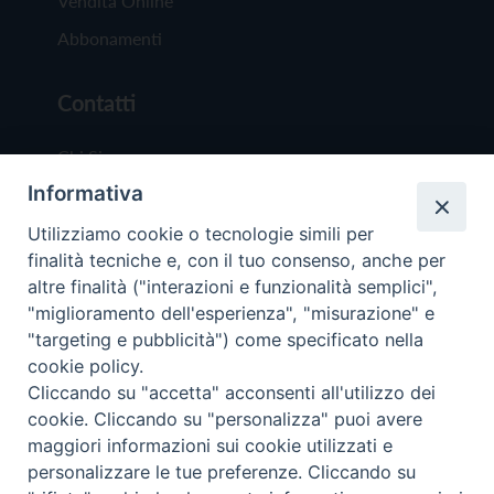
Vendita Online
Abbonamenti
Contatti
Chi Siamo
Informativa
Redazione
Scrivici
Utilizziamo cookie o tecnologie simili per
finalità tecniche e, con il tuo consenso, anche per
altre finalità ("interazioni e funzionalità semplici",
"miglioramento dell'esperienza", "misurazione" e
"targeting e pubblicità") come specificato nella
cookie policy.
Copyright © 2019 - Tutti i diritti riservati - Vit
Cliccando su "accetta" acconsenti all'utilizzo dei
Trentina Editrice
cookie. Cliccando su "personalizza" puoi avere
maggiori informazioni sui cookie utilizzati e
Privacy Policy
personalizzare le tue preferenze. Cliccando su
Torna all'inizi