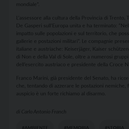
mondiale”.
L’assessore alla cultura della Provincia di Trento, 
De Gasperi sull’Europa unita e ha terminato: “Nel
impatto sulle popolazioni e sul territorio, che po
gallerie e postazioni militari”. Le compagnie pre
italiane e austriache: Keiserjäger, Kaiser schütz
di Non e della Val di Sole, oltre a numerosi gruppi
dell’esercito austriaco e presidente della Croce N
Franco Marini, già presidente del Senato, ha ricor
che, tentando di azzerare le postazioni nemiche, 
auspicio è un forte richiamo al disarmo.
di
Carlo Antonio Franch
#AMBIENTE
#MEMORIA
#STORIA