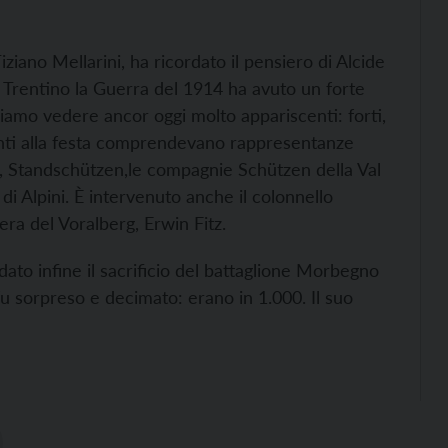
Tiziano Mellarini, ha ricordato il pensiero di Alcide
 Trentino la Guerra del 1914 ha avuto un forte
ssiamo vedere ancor oggi molto appariscenti: forti,
senti alla festa comprendevano rappresentanze
en, Standschützen,le compagnie Schützen della Val
 di Alpini. È intervenuto anche il colonnello
era del Voralberg, Erwin Fitz.
dato infine il sacrificio del battaglione Morbegno
fu sorpreso e decimato: erano in 1.000. Il suo