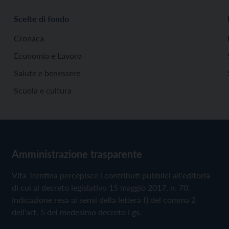
Scelte di fondo
Cronaca
Economia e Lavoro
Salute e benessere
Scuola e cultura
Amministrazione trasparente
Vita Trentina percepisce i contributi pubblici all'editoria
di cui al decreto legislativo 15 maggio 2017, n. 70.
Indicazione resa ai sensi della lettera f) del comma 2
dell'art. 5 del medesimo decreto Lgs.