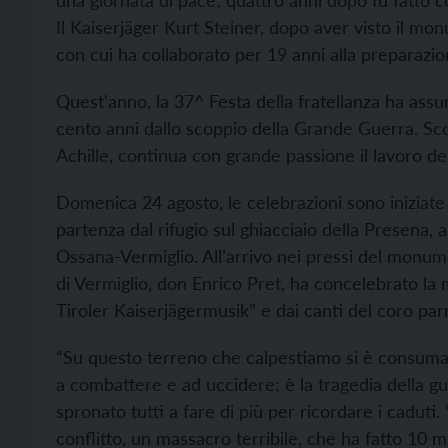
una giornata di pace; quattro anni dopo fu fatto co
Il Kaiserjäger Kurt Steiner, dopo aver visto il m
con cui ha collaborato per 19 anni alla preparazio
Quest'anno, la 37^ Festa della fratellanza ha assu
cento anni dallo scoppio della Grande Guerra. Scomp
Achille, continua con grande passione il lavoro de
Domenica 24 agosto, le celebrazioni sono iniziate 
partenza dal rifugio sul ghiacciaio della Presena, 
Ossana-Vermiglio. All’arrivo nei pressi del monum
di Vermiglio, don Enrico Pret, ha concelebrato la
Tiroler Kaiserjägermusik” e dai canti del coro parr
“Su questo terreno che calpestiamo si è consumat
a combattere e ad uccidere; è la tragedia della gu
spronato tutti a fare di più per ricordare i caduti. 
conflitto, un massacro terribile, che ha fatto 10 mil