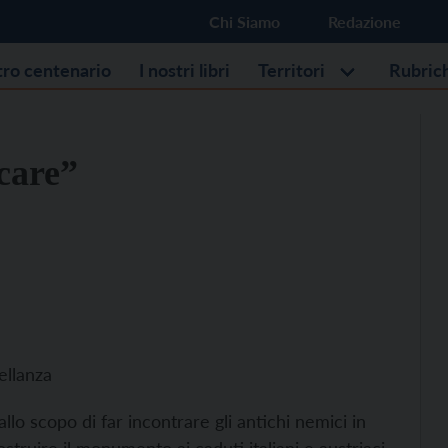
Chi Siamo
Redazione
stro centenario
I nostri libri
Territori
Rubric
care”
ellanza
llo scopo di far incontrare gli antichi nemici in