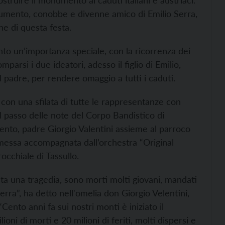
struire il monumento ai caduti italiani e austriaci.
onumento, conobbe e divenne amico di Emilio Serra,
ne di questa festa.
nto un’importanza speciale, con la ricorrenza dei
arsi i due ideatori, adesso il figlio di Emilio,
l padre, per rendere omaggio a tutti i caduti.
con una sfilata di tutte le rappresentanze con
al passo delle note del Corpo Bandistico di
ento, padre Giorgio Valentini assieme al parroco
 messa accompagnata dall’orchestra “Original
occhiale di Tassullo.
a una tragedia, sono morti molti giovani, mandati
erra”, ha detto nell'omelia don Giorgio Velentini,
“Cento anni fa sui nostri monti è iniziato il
ioni di morti e 20 milioni di feriti, molti dispersi e