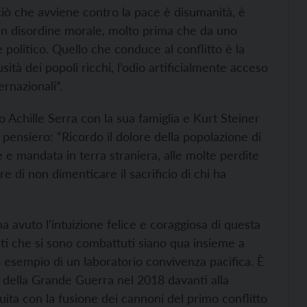
ciò che avviene contro la pace è disumanità, è
 un disordine morale, molto prima che da uno
 politico. Quello che conduce al conflitto è la
usità dei popoli ricchi, l’odio artificialmente acceso
ternazionali”.
to Achille Serra con la sua famiglia e Kurt Steiner
 pensiero: “Ricordo il dolore della popolazione di
 e mandata in terra straniera, alle molte perdite
ere di non dimenticare il sacrificio di chi ha
a avuto l’intuizione felice e coraggiosa di questa
tati che si sono combattuti siano qua insieme a
o esempio di un laboratorio convivenza pacifica. È
e della Grande Guerra nel 2018 davanti alla
ita con la fusione dei cannoni del primo conflitto