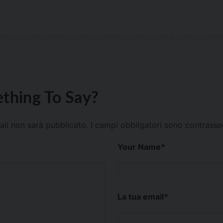
thing To Say?
mail non sarà pubblicato.
I campi obbligatori sono contrass
Your Name
*
La tua email
*