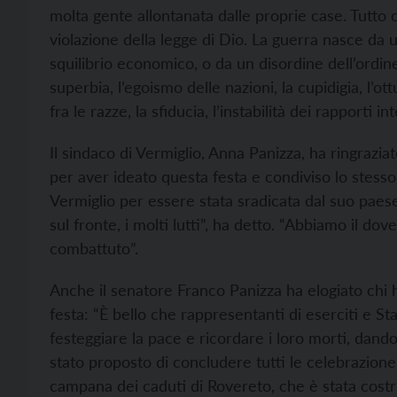
molta gente allontanata dalle proprie case. Tutto 
violazione della legge di Dio. La guerra nasce da
squilibrio economico, o da un disordine dell’ordine
superbia, l’egoismo delle nazioni, la cupidigia, l’ott
fra le razze, la sfiducia, l’instabilità dei rapporti in
Il sindaco di Vermiglio, Anna Panizza, ha ringrazia
per aver ideato questa festa e condiviso lo stesso
Vermiglio per essere stata sradicata dal suo paese
sul fronte, i molti lutti”, ha detto. “Abbiamo il dov
combattuto”.
Anche il senatore Franco Panizza ha elogiato chi h
festa: “È bello che rappresentanti di eserciti e S
festeggiare la pace e ricordare i loro morti, dand
stato proposto di concludere tutti le celebrazion
campana dei caduti di Rovereto, che è stata costru