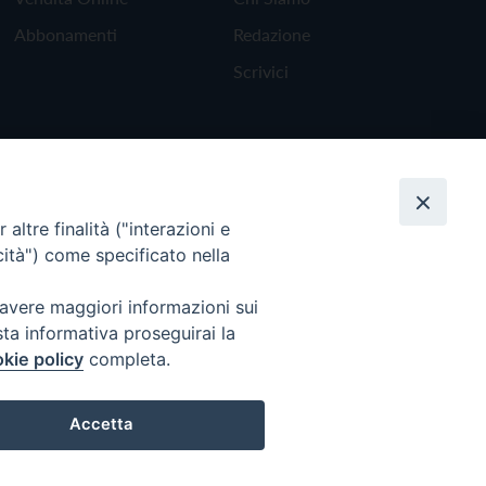
Abbonamenti
Redazione
Scrivici
altre finalità ("interazioni e
cità") come specificato nella
 avere maggiori informazioni sui
sta informativa proseguirai la
kie policy
completa.
Torna all'inizio
Accetta
Preferenze Cookie