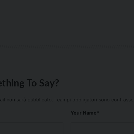
thing To Say?
mail non sarà pubblicato.
I campi obbligatori sono contrass
Your Name
*