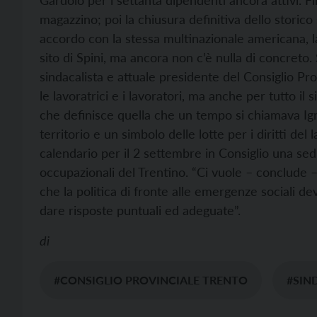
Gardolo per i settanta dipendenti ancora attivi. Fi
magazzino; poi la chiusura definitiva dello storico
accordo con la stessa multinazionale americana, la
sito di Spini, ma ancora non c’è nulla di concreto.
sindacalista e attuale presidente del Consiglio P
le lavoratrici e i lavoratori, ma anche per tutto 
che definisce quella che un tempo si chiamava Igni
territorio e un simbolo delle lotte per i diritti del 
calendario per il 2 settembre in Consiglio una sed
occupazionali del Trentino. “Ci vuole – conclude –
che la politica di fronte alle emergenze sociali d
dare risposte puntuali ed adeguate”.
di
#CONSIGLIO PROVINCIALE TRENTO
#SIN