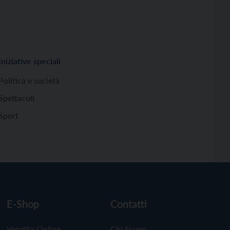
Iniziative speciali
Politica e società
Spettacoli
Sport
E-Shop
Contatti
Vendita Online
Chi Siamo