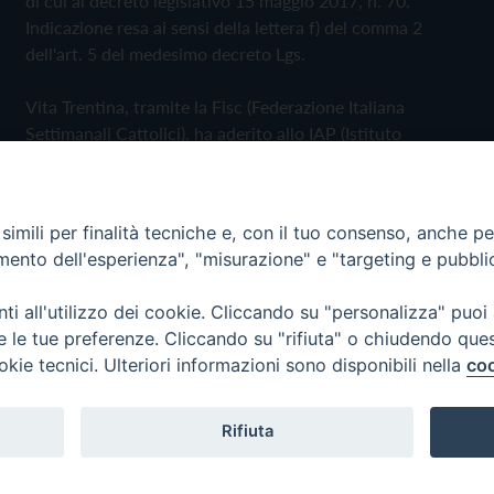
di cui al decreto legislativo 15 maggio 2017, n. 70.
Indicazione resa ai sensi della lettera f) del comma 2
dell'art. 5 del medesimo decreto Lgs.
Vita Trentina, tramite la Fisc (Federazione Italiana
Settimanali Cattolici), ha aderito allo IAP (Istituto
dell'Autodisciplina Pubblicitaria) accettando il Codice di
Autodisciplina della Comunicazione Commerciale
imili per finalità tecniche e, con il tuo consenso, anche per 
Privacy Policy
Cookie Policy
amento dell'esperienza", "misurazione" e "targeting e pubbli
i all'utilizzo dei cookie. Cliccando su "personalizza" puoi
 Trentina Editrice
re le tue preferenze. Cliccando su "rifiuta" o chiudendo que
okie tecnici. Ulteriori informazioni sono disponibili nella
coo
Rifiuta