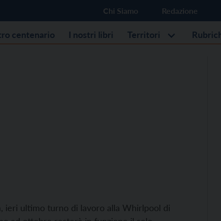
Chi Siamo
Redazione
stro centenario
I nostri libri
Territori
Rubric
 ieri ultimo turno di lavoro alla Whirlpool di