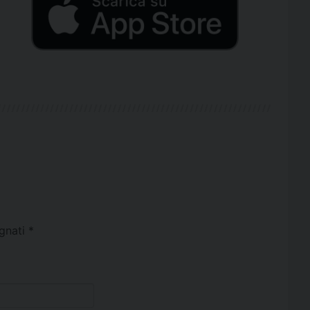
egnati
*