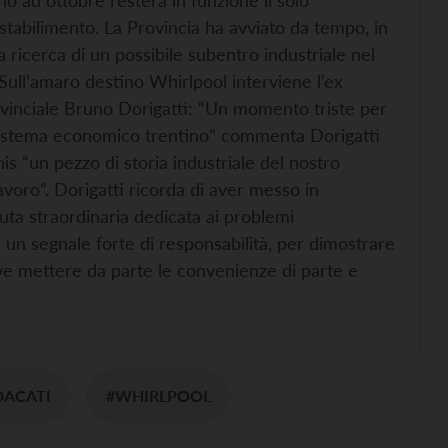
no ad ottobre resterà in funzione il solo
 stabilimento.
La Provincia ha avviato da tempo, in
 ricerca di un possibile subentro industriale nel
Sull’amaro destino Whirlpool interviene l’ex
rovinciale Bruno Dorigatti: “Un momento triste per
il sistema economico trentino” commenta Dorigatti
s “un pezzo di storia industriale del nostro
lavoro”.
Dorigatti ricorda di aver messo in
uta straordinaria dedicata ai problemi
 un segnale forte di responsabilità, per dimostrare
eve mettere da parte le convenienze di parte e
DACATI
#WHIRLPOOL