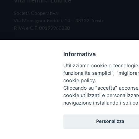
Società Cooperativa
Via Monsignor Endrici, 14 – 38122 Trento
P.IVA e C.F. 00199960220
Informativa
Utilizziamo cookie o tecnologie s
funzionalità semplici", "miglior
cookie policy.
Cliccando su "accetta" acconsent
Copyright © 2019 - Tutti i diritti riservati - Vita
cookie utilizzati e personalizza
navigazione installando i soli co
Privacy Policy
Personalizza