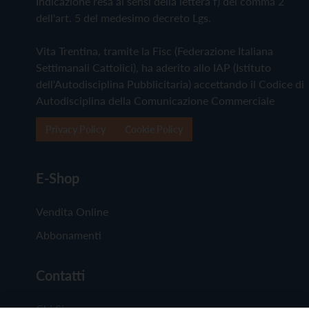
Indicazione resa ai sensi della lettera f) del comma 2
dell'art. 5 del medesimo decreto Lgs.
Vita Trentina, tramite la Fisc (Federazione Italiana
Settimanali Cattolici), ha aderito allo IAP (Istituto
dell'Autodisciplina Pubblicitaria) accettando il Codice di
Autodisciplina della Comunicazione Commerciale
Privacy Policy
Cookie Policy
E-Shop
Vendita Online
Abbonamenti
Contatti
Chi Siamo