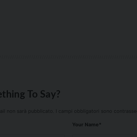
thing To Say?
mail non sarà pubblicato.
I campi obbligatori sono contrass
Your Name
*