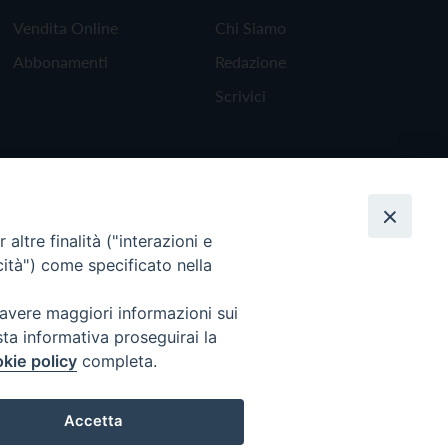
Vendita Online
Chi Siamo
Abbonamenti
Redazione
Scrivici
altre finalità ("interazioni e
cità") come specificato nella
 avere maggiori informazioni sui
sta informativa proseguirai la
kie policy
completa.
Torna all'inizio
Accetta