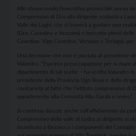
Allo stesso modo l’esecutivo provinciale aveva dec
Comprensivo di Dro alla dirigente scolastica Laur
Valle dei Laghi, che si troverà a guidare una real
(Dro, Cavedine e Vezzano) e ben otto plessi delle
Cavedine, Vigo Cavedine, Vezzano e Terlago), per 
Una decisione che non è piaciuta al presidente de
Valandro. “Esprimo preoccupazione per la mancata
dipartimento di tali scelte – ha scritto Valandro in
presidente della Provincia Ugo Rossi e della dirig
contrarietà al fatto che l'istituto comprensivo di
appartenente alla Comunità Alto Garda e Ledro”.
Si continua discute anche sull'affidamento da parte
Comprensivo della valle di Ledro al dirigente scol
incontrato a Bezzecca i componenti del Consiglio de
sul prossimo numero di Vita Trentina
), mentre il 