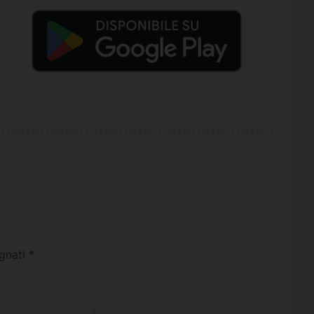
egnati
*