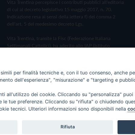
Vita Trentina percepisce i contributi pubblici all'editoria
di cui al decreto legislativo 15 maggio 2017, n. 70.
Indicazione resa ai sensi della lettera f) del comma 2
dell'art. 5 del medesimo decreto Lgs.
Vita Trentina, tramite la Fisc (Federazione Italiana
Settimanali Cattolici), ha aderito allo IAP (Istituto
dell'Autodisciplina Pubblicitaria) accettando il Codice di
Autodisciplina della Comunicazione Commerciale
imili per finalità tecniche e, con il tuo consenso, anche per 
Privacy Policy
Cookie Policy
amento dell'esperienza", "misurazione" e "targeting e pubbli
i all'utilizzo dei cookie. Cliccando su "personalizza" puoi
 Trentina Editrice
re le tue preferenze. Cliccando su "rifiuta" o chiudendo que
okie tecnici. Ulteriori informazioni sono disponibili nella
coo
Rifiuta