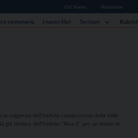
Chi Siamo
Redazione
stro centenario
I nostri libri
Territori
Rubric
o la reggenza dell’Istituto comprensivo della Valle
a già titolare dell’Istituto “Riva 2” per un totale di