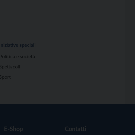
Iniziative speciali
Politica e società
Spettacoli
Sport
E-Shop
Contatti