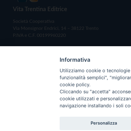
Vita Trentina Editrice
Società Cooperativa
Via Monsignor Endrici, 14 – 38122 Trento
P.IVA e C.F. 00199960220
Informativa
Utilizziamo cookie o tecnologie s
funzionalità semplici", "miglior
cookie policy.
Cliccando su "accetta" acconsent
Copyright © 2019 - Tutti i diritti riservati - Vita
cookie utilizzati e personalizza
navigazione installando i soli co
Privacy Policy
Personalizza