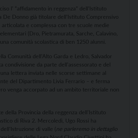
iso l’ “affidamento in reggenza” dell’Istituto
a De Donno già titolare dell’Istituto Comprensivo
tà articolata e complessa con tre scuole medie
 elementari (Dro, Pietramurata, Sarche, Calavino,
una comunità scolastica di ben 1250 alunni.
lla Comunità dell'Alto Garda e Ledro, Salvador
 condivisione da parte dell'assessorato e del
 una lettera inviata nelle scorse settimane al
ente del Dipartimento Livia Ferrario – e ferma
 Dro venga accorpato ad un ambito territoriale non
 della Provincia della reggenza dell'Istituto
astico di Riva 2. Mercoledì, Ugo Rossi ha
ll'Istruzione di valle (
ne parleremo in dettaglio
consigliere delle Lega Nord Claudio Civettini ha