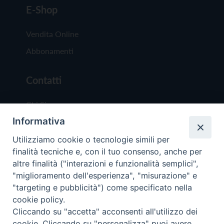
E-Shop
Vendita Online
Abbonamenti
Contatti
Chi Siamo
Informativa
Redazione
Scrivici
Utilizziamo cookie o tecnologie simili per
finalità tecniche e, con il tuo consenso, anche per
altre finalità ("interazioni e funzionalità semplici",
"miglioramento dell'esperienza", "misurazione" e
"targeting e pubblicità") come specificato nella
cookie policy.
Copyright © 2019 - Tutti i diritti riservati - Vit
Cliccando su "accetta" acconsenti all'utilizzo dei
Trentina Editrice
cookie. Cliccando su "personalizza" puoi avere