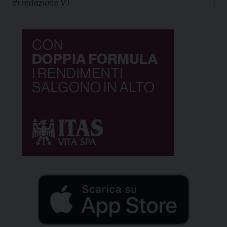
di
redazione VT