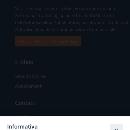
Vita Trentina, tramite la Fisc (Federazione Italiana
Settimanali Cattolici), ha aderito allo IAP (Istituto
dell'Autodisciplina Pubblicitaria) accettando il Codice di
Autodisciplina della Comunicazione Commerciale
Privacy Policy
Cookie Policy
E-Shop
Vendita Online
Abbonamenti
Contatti
Chi Siamo
Informativa
Redazione