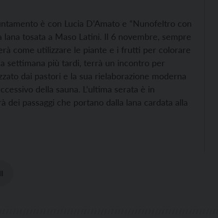
puntamento è con Lucia D’Amato e “Nunofeltro con
lla lana tosata a Maso Latini. Il 6 novembre, sempre
rà come utilizzare le piante e i frutti per colorare
na settimana più tardi, terrà un incontro per
zzato dai pastori e la sua rielaborazione moderna
cessivo della sauna. L’ultima serata è in
dei passaggi che portano dalla lana cardata alla
I