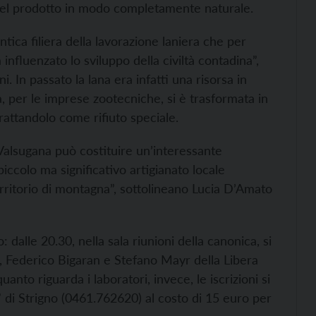
ne del prodotto in modo completamente naturale.
ntica filiera della lavorazione laniera che per
 influenzato lo sviluppo della civiltà contadina”,
. In passato la lana era infatti una risorsa in
, per le imprese zootecniche, si è trasformata in
rattandolo come rifiuto speciale.
a Valsugana può costituire un’interessante
iccolo ma significativo artigianato locale
erritorio di montagna”, sottolineano Lucia D’Amato
dalle 20.30, nella sala riunioni della canonica, si
i, Federico Bigaran e Stefano Mayr della Libera
nto riguarda i laboratori, invece, le iscrizioni si
” di Strigno (0461.762620) al costo di 15 euro per