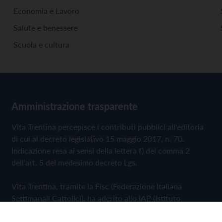
Economia e Lavoro
Salute e benessere
Scuola e cultura
Amministrazione trasparente
Vita Trentina percepisce i contributi pubblici all'editoria
di cui al decreto legislativo 15 maggio 2017, n. 70.
Indicazione resa ai sensi della lettera f) del comma 2
dell'art. 5 del medesimo decreto Lgs.
Vita Trentina, tramite la Fisc (Federazione Italiana
Settimanali Cattolici), ha aderito allo IAP (Istituto
dell'Autodisciplina Pubblicitaria) accettando il Codice di
Autodisciplina della Comunicazione Commerciale