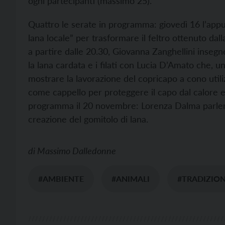
ogni partecipanti (massimo 25).
Quattro le serate in programma: giovedì 16 l’ap
lana locale” per trasformare il feltro ottenuto da
a partire dalle 20.30, Giovanna Zanghellini insegne
la lana cardata e i filati con Lucia D’Amato che, u
mostrare la lavorazione del copricapo a cono utili
come cappello per proteggere il capo dal calore ec
programma il 20 novembre: Lorenza Dalma parlerà 
creazione del gomitolo di lana.
di
Massimo Dalledonne
#AMBIENTE
#ANIMALI
#TRADIZION