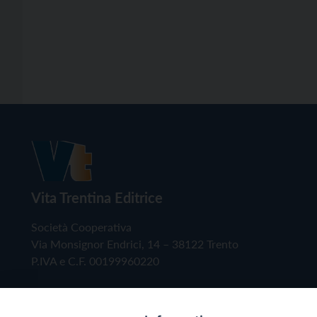
Vita Trentina Editrice
Società Cooperativa
Via Monsignor Endrici, 14 – 38122 Trento
P.IVA e C.F. 00199960220