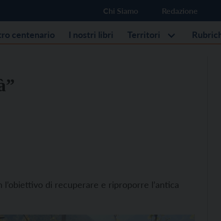
Chi Siamo
Redazione
stro centenario
I nostri libri
Territori
Rubric
à”
l’obiettivo di recuperare e riproporre l’antica