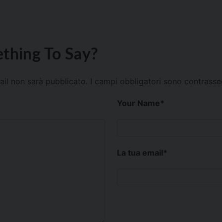
thing To Say?
mail non sarà pubblicato.
I campi obbligatori sono contrass
Your Name
*
La tua email
*