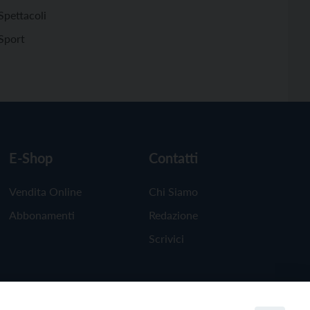
Spettacoli
Sport
E-Shop
Contatti
Vendita Online
Chi Siamo
Abbonamenti
Redazione
Scrivici