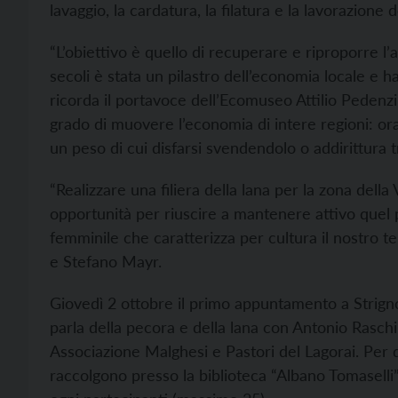
lavaggio, la cardatura, la filatura e la lavorazio
“L’obiettivo è quello di recuperare e riproporre l’a
secoli è stata un pilastro dell’economia locale e ha
ricorda il portavoce dell’Ecomuseo Attilio Pedenzini
grado di muovere l’economia di intere regioni: ora
un peso di cui disfarsi svendendolo o addirittura t
“Realizzare una filiera della lana per la zona dell
opportunità per riuscire a mantenere attivo quel p
femminile che caratterizza per cultura il nostro t
e Stefano Mayr.
Giovedì 2 ottobre il primo appuntamento a Strigno: 
parla della pecora e della lana con Antonio Rasch
Associazione Malghesi e Pastori del Lagorai. Per qua
raccolgono presso la biblioteca “Albano Tomaselli