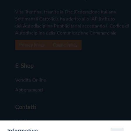
Vita Trentina, tramite la Fisc (Federazione Italiana
Settimanali Cattolici), ha aderito allo IAP (Istituto
dell'Autodisciplina Pubblicitaria) accettando il Codice di
Autodisciplina della Comunicazione Commerciale
Privacy Policy
Cookie Policy
E-Shop
Vendita Online
Abbonamenti
Contatti
Chi Siamo
Informativa
Redazione