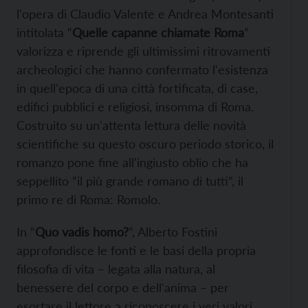
l'opera di Claudio Valente e Andrea Montesanti
intitolata “
Quelle capanne chiamate Roma
”
valorizza e riprende gli ultimissimi ritrovamenti
archeologici che hanno confermato l'esistenza
in quell'epoca di una città fortificata, di case,
edifici pubblici e religiosi, insomma di Roma.
Costruito su un'attenta lettura delle novità
scientifiche su questo oscuro periodo storico, il
romanzo pone fine all'ingiusto oblio che ha
seppellito “il più grande romano di tutti”, il
primo re di Roma: Romolo.
In “
Quo vadis homo?
”, Alberto Fostini
approfondisce le fonti e le basi della propria
filosofia di vita – legata alla natura, al
benessere del corpo e dell'anima – per
esortare il lettore a riconoscere i veri valori