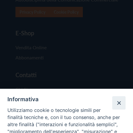
Privacy Policy
Cookie Policy
E-Shop
Vendita Online
Abbonamenti
Contatti
Chi Siamo
Informativa
Redazione
Scrivici
Utilizziamo cookie o tecnologie simili per
finalità tecniche e, con il tuo consenso, anche per
altre finalità ("interazioni e funzionalità semplici",
"miglioramento dell'esperienza", "misurazione" e