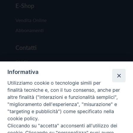
E-Shop
Vendita Online
Abbonamenti
Contatti
Chi Siamo
Informativa
Redazione
Scrivici
Utilizziamo cookie o tecnologie simili per
finalità tecniche e, con il tuo consenso, anche per
altre finalità ("interazioni e funzionalità semplici",
"miglioramento dell'esperienza", "misurazione" e
"targeting e pubblicità") come specificato nella
cookie policy.
Copyright © 2019 - Tutti i diritti riservati - Vit
Cliccando su "accetta" acconsenti all'utilizzo dei
Trentina Editrice
cookie. Cliccando su "personalizza" puoi avere