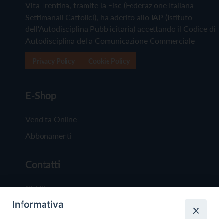
Vita Trentina, tramite la Fisc (Federazione Italiana
Settimanali Cattolici), ha aderito allo IAP (Istituto
dell'Autodisciplina Pubblicitaria) accettando il Codice di
Autodisciplina della Comunicazione Commerciale
Privacy Policy
Cookie Policy
E-Shop
Vendita Online
Abbonamenti
Contatti
Chi Siamo
Informativa
Redazione