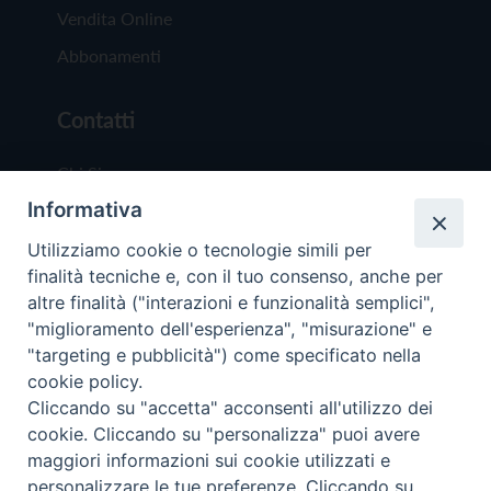
Vendita Online
Abbonamenti
Contatti
Chi Siamo
Informativa
Redazione
Scrivici
Utilizziamo cookie o tecnologie simili per
finalità tecniche e, con il tuo consenso, anche per
altre finalità ("interazioni e funzionalità semplici",
"miglioramento dell'esperienza", "misurazione" e
"targeting e pubblicità") come specificato nella
cookie policy.
Copyright © 2019 - Tutti i diritti riservati - Vit
Cliccando su "accetta" acconsenti all'utilizzo dei
Trentina Editrice
cookie. Cliccando su "personalizza" puoi avere
maggiori informazioni sui cookie utilizzati e
Privacy Policy
personalizzare le tue preferenze. Cliccando su