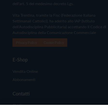
dell'art. 5 del medesimo decreto Lgs.
Vita Trentina, tramite la Fisc (Federazione Italiana
Settimanali Cattolici), ha aderito allo IAP (Istituto
dell'Autodisciplina Pubblicitaria) accettando il Codice di
Autodisciplina della Comunicazione Commerciale
Privacy Policy
Cookie Policy
E-Shop
Vendita Online
Abbonamenti
Contatti
Chi Siamo