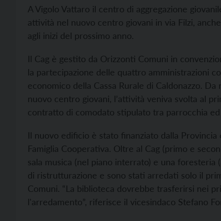
A Vigolo Vattaro il centro di aggregazione giovani
attività nel nuovo centro giovani in via Filzi, anch
agli inizi del prossimo anno.
Il Cag è gestito da Orizzonti Comuni in convenzion
la partecipazione delle quattro amministrazioni com
economico della Cassa Rurale di Caldonazzo. Da no
nuovo centro giovani, l’attività veniva svolta al p
contratto di comodato stipulato tra parrocchia e
Il nuovo edificio è stato finanziato dalla Provincia
Famiglia Cooperativa. Oltre al Cag (primo e secondo
sala musica (nel piano interrato) e una foresteria (a
di ristrutturazione e sono stati arredati solo il p
Comuni. “La biblioteca dovrebbe trasferirsi nei p
l'arredamento”, riferisce il vicesindaco Stefano Fo