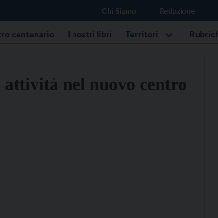
Chi Siamo
Redazione
stro centenario
I nostri libri
Territori
Rubric
a attività nel nuovo centro