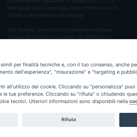
di cui al decreto legislativo 15 maggio 2017, n. 70.
Indicazione resa ai sensi della lettera f) del comma 2
dell'art. 5 del medesimo decreto Lgs.
Vita Trentina, tramite la Fisc (Federazione Italiana
Settimanali Cattolici), ha aderito allo IAP (Istituto
dell'Autodisciplina Pubblicitaria) accettando il Codice di
Autodisciplina della Comunicazione Commerciale
imili per finalità tecniche e, con il tuo consenso, anche per 
Privacy Policy
Cookie Policy
amento dell'esperienza", "misurazione" e "targeting e pubbli
i all'utilizzo dei cookie. Cliccando su "personalizza" puoi
 Trentina Editrice
re le tue preferenze. Cliccando su "rifiuta" o chiudendo que
okie tecnici. Ulteriori informazioni sono disponibili nella
coo
Rifiuta