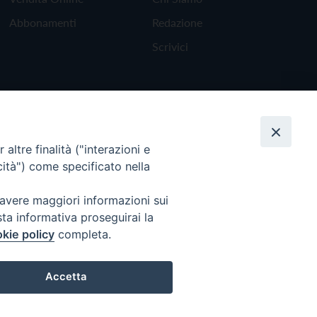
Abbonamenti
Redazione
Scrivici
altre finalità ("interazioni e
cità") come specificato nella
 avere maggiori informazioni sui
sta informativa proseguirai la
kie policy
completa.
Torna all'inizio
Accetta
Preferenze Cookie