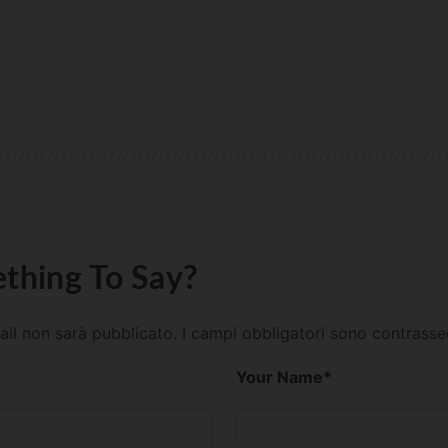
thing To Say?
mail non sarà pubblicato.
I campi obbligatori sono contrass
Your Name
*