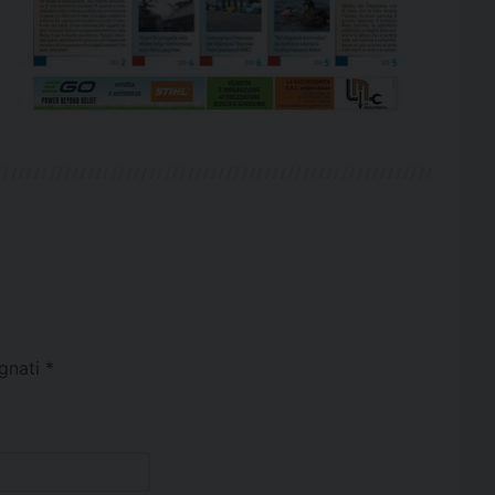
egnati
*