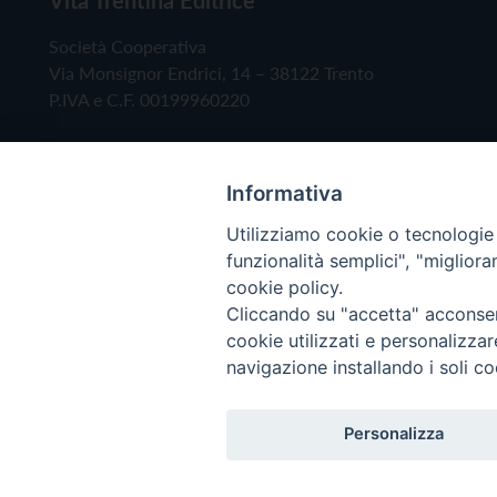
Società Cooperativa
Via Monsignor Endrici, 14 – 38122 Trento
P.IVA e C.F. 00199960220
Informativa
Utilizziamo cookie o tecnologie s
funzionalità semplici", "miglior
cookie policy.
Cliccando su "accetta" acconsent
Copyright © 2019 - Tutti i diritti riservati - Vita
cookie utilizzati e personalizza
navigazione installando i soli co
Privacy Policy
Personalizza