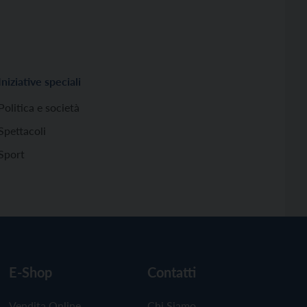
Iniziative speciali
Politica e società
Spettacoli
Sport
E-Shop
Contatti
Vendita Online
Chi Siamo