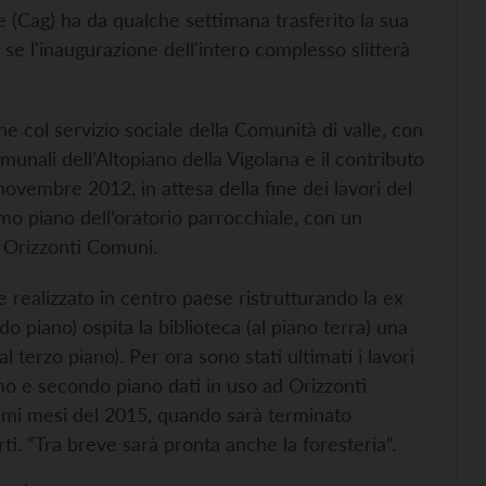
le (Cag) ha da qualche settimana trasferito la sua
e se l'inaugurazione dell'intero complesso slitterà
e col servizio sociale della Comunità di valle, con
unali dell’Altopiano della Vigolana e il contributo
vembre 2012, in attesa della fine dei lavori del
rimo piano dell’oratorio parrocchiale, con un
d Orizzonti Comuni.
 e realizzato in centro paese ristrutturando la ex
 piano) ospita la biblioteca (al piano terra) una
l terzo piano). Per ora sono stati ultimati i lavori
rimo e secondo piano dati in uso ad Orizzonti
rimi mesi del 2015, quando sarà terminato
rti. “Tra breve sarà pronta anche la foresteria”.