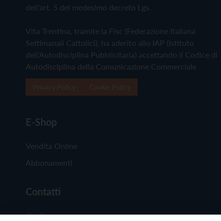
dell'art. 5 del medesimo decreto Lgs.
Vita Trentina, tramite la Fisc (Federazione Italiana
Settimanali Cattolici), ha aderito allo IAP (Istituto
dell'Autodisciplina Pubblicitaria) accettando il Codice di
Autodisciplina della Comunicazione Commerciale
Privacy Policy
Cookie Policy
E-Shop
Vendita Online
Abbonamenti
Contatti
Chi Siamo