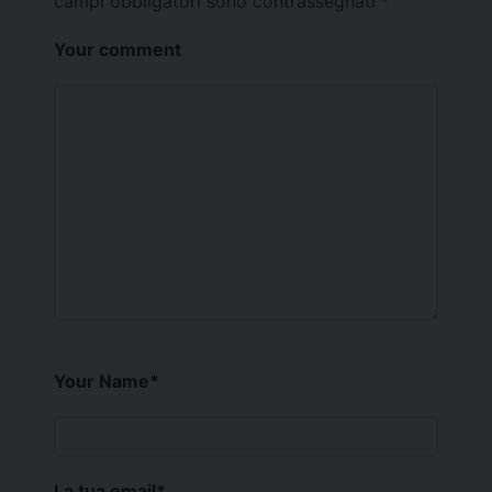
campi obbligatori sono contrassegnati
*
Your comment
Your Name
*
La tua email
*