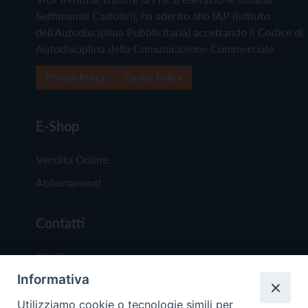
Settimanali Cattolici), ha aderito allo IAP (Istituto
dell'Autodisciplina Pubblicitaria) accettando il Codice di
Autodisciplina della Comunicazione Commerciale
Privacy Policy
Cookie Policy
E-Shop
Vendita Online
Abbonamenti
Contatti
Chi Siamo
Informativa
Redazione
Scrivici
Utilizziamo cookie o tecnologie simili per