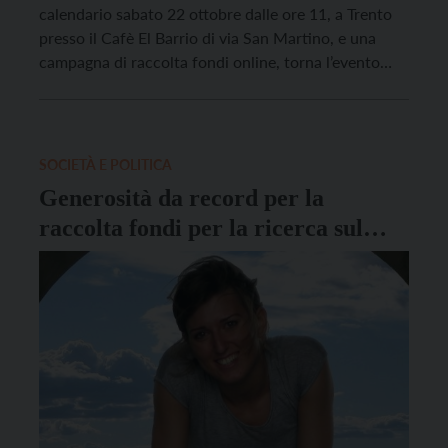
calendario sabato 22 ottobre dalle ore 11, a Trento
presso il Cafè El Barrio di via San Martino, e una
campagna di raccolta fondi online, torna l’evento
Ciao ALE 2022, iniziativa che, tra le molte altre,
aderisce alla Campagna Nastro Rosa AIRC, a
sostegno della ricerca sulle forme più […]
SOCIETÀ E POLITICA
Generosità da record per la
raccolta fondi per la ricerca sul
cancro in memoria di Alessia
Gadotti