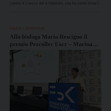
contro il Cancro del 4 febbraio, che ha come tema lo
slogan “uniti dall’unicità”. La Lilt ha scelto di affidare
ad un breve video per i suoi canali social alcune
parole che vogliono rappresentare […]
SALUTE E BENESSERE
Alla biologa Maria Rescigno il
premio Pezcoller Eacr – Marina
Larcher Fogazzaro per le donne
scienziate nella ricerca contro il
cancro