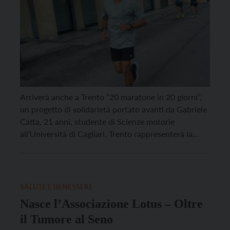
Arriverà anche a Trento “20 maratone in 20 giorni”,
un progetto di solidarietà portato avanti da Gabriele
Catta, 21 anni, studente di Scienze motorie
all’Università di Cagliari. Trento rappresenterà la
14esima tappa di un’avventura che, partita il 10
luglio dalla Sardegna, ha attraversato anche Sicilia,
Calabria, Basilicata, Puglia, Campania, Molise,
Abruzzo, Umbria, Marche, Emilia-Romagna, Veneto
SALUTE E BENESSERE
[…]
Nasce l’Associazione Lotus – Oltre
il Tumore al Seno