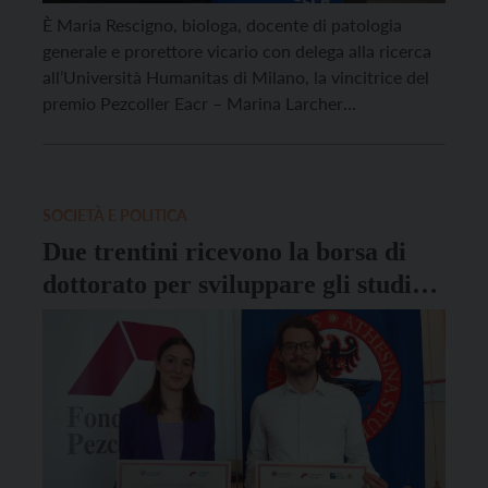
È Maria Rescigno, biologa, docente di patologia
generale e prorettore vicario con delega alla ricerca
all’Università Humanitas di Milano, la vincitrice del
premio Pezcoller Eacr – Marina Larcher
Fogazzaro dedicato alle donne scienziate nella
ricerca contro il cancro. In particolare, i suoi studi e
scoperte sulla relazione tra microbiota umano e
sviluppo del cancro hanno attirato […]
SOCIETÀ E POLITICA
Due trentini ricevono la borsa di
dottorato per sviluppare gli studi
contro il cancro