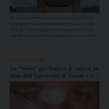
Ha avuto un ottimo riscontro anche quest’anno la
campagna di raccolta fondi per la ricerca sul cancro
“Ciao Ale 2021”, organizzata in memoria di Alessia
Gadotti, giovane donna solare e allegra, che a soli 29
anni – il 21 agosto 2017 – si è spenta dopo un
rapidissimo male incurabile. L’iniziativa, giunta
quest’anno alla terza […]
SALUTE E BENESSERE
Un “tweet” per battere il cancro, la
sfida dell’Università di Trento e di
Optoi