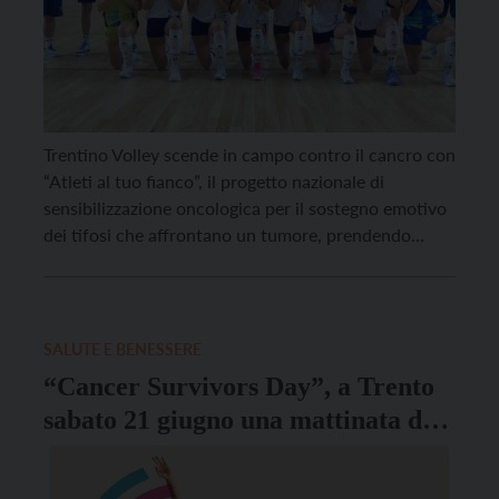
Trentino Volley scende in campo contro il cancro con
“Atleti al tuo fianco”, il progetto nazionale di
sensibilizzazione oncologica per il sostegno emotivo
dei tifosi che affrontano un tumore, prendendo
parte alla campagna fotografica
#squadramaniesorriso in occasione della gara pre-
stagione contro il Brescia. Le ragazze di coach
Beltrami hanno posato per una fotografia particolare
SALUTE E BENESSERE
insieme […]
“Cancer Survivors Day”, a Trento
sabato 21 giugno una mattinata di
yoga e una “finestra” per conoscere
i servizi Lilt