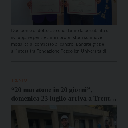
Due borse di dottorato che danno la possibilità di
sviluppare per tre anni i propri studi su nuove
modalità di contrasto al cancro. Bandite grazie
all’intesa tra Fondazione Pezcoller, Università di
Trento e Fondo Comune delle Casse Rurali Trentine,
edizione dopo edizione hanno l’obiettivo di favorire
la ricaduta della ricerca scientifica oncologica sul
territorio. Le […]
TRENTO
“20 maratone in 20 giorni”,
domenica 23 luglio arriva a Trento
la corsa solidale di Gabriele Catta