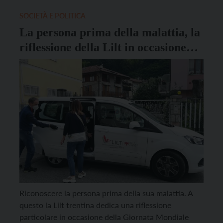
stato premiato per le sue scoperte fondamentali
nella ricerca sul cancro, che […]
SOCIETÀ E POLITICA
La persona prima della malattia, la
riflessione della Lilt in occasione
della Giornata contro il cancro
Riconoscere la persona prima della sua malattia. A
questo la Lilt trentina dedica una riflessione
particolare in occasione della Giornata Mondiale