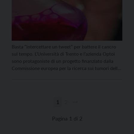
Basta “intercettare un tweet” per battere il cancro
sul tempo. L’Università di Trento e l’azienda Optoi
sono protagoniste di un progetto finanziato dalla
Commissione europea per la ricerca sui tumori della
prostata e dei testicoli, “diaRNAgnosis“. Le due realtà
si sono impegnate a sviluppare un metodo
innovativo e affidabile per diagnosticare queste due
forme di cancro in […]
1
2
Paginazione
degli
Pagina 1 di 2
articoli