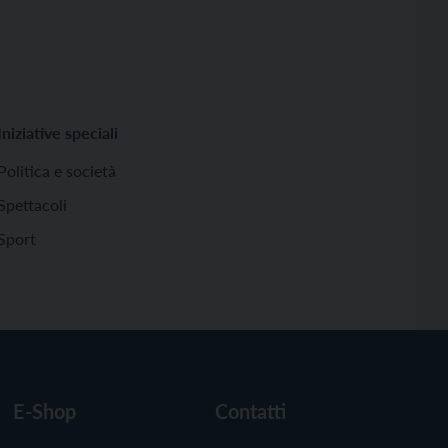
Iniziative speciali
Politica e società
Spettacoli
Sport
E-Shop
Contatti