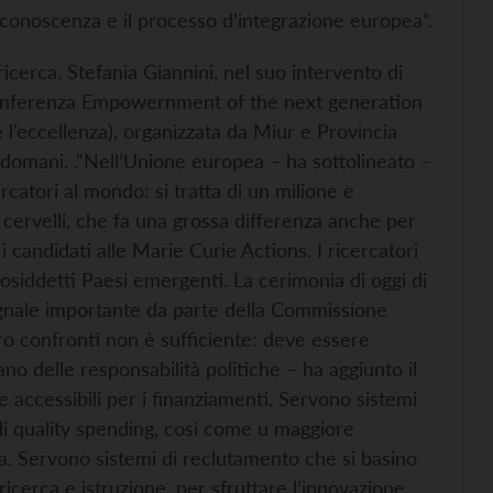
a conoscenza e il processo d’integrazione europea”.
 ricerca, Stefania Giannini, nel suo intervento di
a conferenza Empowernment of the next generation
 l’eccellenza), organizzata da Miur e Provincia
domani. .
“Nell’Unione europea – ha sottolineato –
catori al mondo: si tratta di un milione e
 cervelli, che fa una grossa differenza anche per
i candidati alle Marie Curie Actions. I ricercatori
 cosiddetti Paesi emergenti. La cerimonia di oggi di
egnale importante da parte della Commissione
o confronti non è sufficiente: deve essere
ano delle responsabilità politiche – ha aggiunto il
e accessibili per i finanziamenti. Servono sistemi
 di quality spending, così come u maggiore
ia. Servono sistemi di reclutamento che si basino
icerca e istruzione, per sfruttare l’innovazione