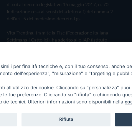
di cui al decreto legislativo 15 maggio 2017, n. 70.
Indicazione resa ai sensi della lettera f) del comma 2
dell'art. 5 del medesimo decreto Lgs.
Vita Trentina, tramite la Fisc (Federazione Italiana
Settimanali Cattolici), ha aderito allo IAP (Istituto
dell'Autodisciplina Pubblicitaria) accettando il Codice di
Autodisciplina della Comunicazione Commerciale
imili per finalità tecniche e, con il tuo consenso, anche per 
Privacy Policy
Cookie Policy
amento dell'esperienza", "misurazione" e "targeting e pubbli
i all'utilizzo dei cookie. Cliccando su "personalizza" puoi
 Trentina Editrice
re le tue preferenze. Cliccando su "rifiuta" o chiudendo que
okie tecnici. Ulteriori informazioni sono disponibili nella
coo
Rifiuta