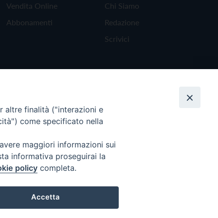
Vendita Online
Chi Siamo
Abbonamenti
Redazione
Scrivici
altre finalità ("interazioni e
cità") come specificato nella
 avere maggiori informazioni sui
sta informativa proseguirai la
kie policy
completa.
Torna all'inizio
Accetta