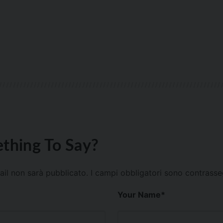
thing To Say?
mail non sarà pubblicato.
I campi obbligatori sono contrass
Your Name
*