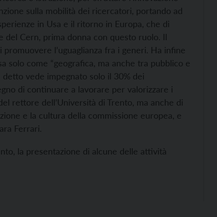
nzione sulla mobilità dei ricercatori, portando ad
esperienze in Usa e il ritorno in Europa, che di
le del Cern, prima donna con questo ruolo. Il
di promuovere l’uguaglianza fra i generi. Ha infine
sa solo come “geografica, ma anche tra pubblico e
ha detto vede impegnato solo il 30% dei
gno di continuare a lavorare per valorizzare i
 del rettore dell’Università di Trento, ma anche di
uzione e la cultura della commissione europea, e
Sara Ferrari.
nto, la presentazione di alcune delle attività