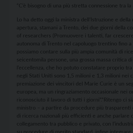
“C’è bisogno di una più stretta connessione tra l
Lo ha detto oggi la ministra dell’Istruzione e della
apertura, stamani a Trento, dei due giorni dell
of researchers (Promuovere i talenti, far crescere
autonoma di Trento nel capoluogo trentino fino a 
possiamo contare sulla più ampia comunità di ricer
seicentomila persone, una grossa massa critica di
l’eccellenza, che ho potuto constatare proprio tra 
negli Stati Uniti sono 1,5 milioni e 1,3 milioni nei
premiazione dei vincitori del Marie Curie è un s
europea, ma un ringraziamento occasionale nei or
riconosciuto il lavoro di tutti i giorni”.
“Ritengo ci si
ministro – a partire da procedure più trasparenti 
di ricerca nazionali più efficienti e anche parlare
collegamento tra pubblico e privato, con l’industr
su procedure di merito standard, infine integrare r