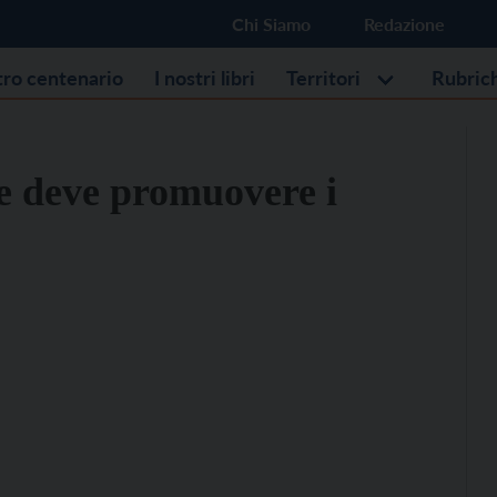
Chi Siamo
Redazione
stro centenario
I nostri libri
Territori
Rubric
e deve promuovere i