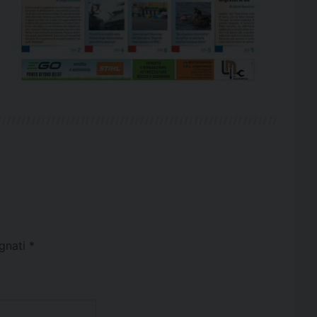
egnati
*