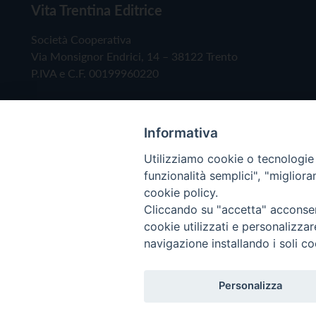
Vita Trentina Editrice
Società Cooperativa
Via Monsignor Endrici, 14 – 38122 Trento
P.IVA e C.F. 00199960220
Informativa
Utilizziamo cookie o tecnologie s
funzionalità semplici", "miglior
cookie policy.
Cliccando su "accetta" acconsent
Copyright © 2019 - Tutti i diritti riservati - Vita
cookie utilizzati e personalizza
navigazione installando i soli co
Privacy Policy
Personalizza