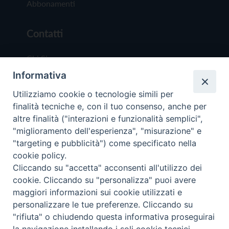
Abbonamenti
Contatti
Chi Siamo
Informativa
Redazione
Scrivici
Utilizziamo cookie o tecnologie simili per
finalità tecniche e, con il tuo consenso, anche per
altre finalità ("interazioni e funzionalità semplici",
"miglioramento dell'esperienza", "misurazione" e
"targeting e pubblicità") come specificato nella
cookie policy.
Copyright © 2019 - Tutti i diritti riservati - Vit
Cliccando su "accetta" acconsenti all'utilizzo dei
Trentina Editrice
cookie. Cliccando su "personalizza" puoi avere
maggiori informazioni sui cookie utilizzati e
Privacy Policy
personalizzare le tue preferenze. Cliccando su
Torna all'inizi
"rifiuta" o chiudendo questa informativa proseguirai