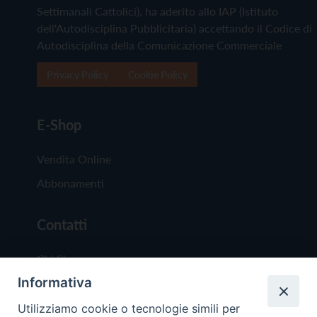
Settimanali Cattolici), ha aderito allo IAP (Istituto
dell'Autodisciplina Pubblicitaria) accettando il Codice di
Autodisciplina della Comunicazione Commerciale
Privacy Policy
Cookie Policy
E-Shop
Vendita Online
Abbonamenti
Contatti
Chi Siamo
Informativa
Redazione
Scrivici
Utilizziamo cookie o tecnologie simili per