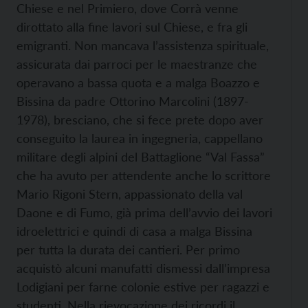
Chiese e nel Primiero, dove Corrà venne
dirottato alla fine lavori sul Chiese, e fra gli
emigranti. Non mancava l’assistenza spirituale,
assicurata dai parroci per le maestranze che
operavano a bassa quota e a malga Boazzo e
Bissina da padre Ottorino Marcolini (1897-
1978), bresciano, che si fece prete dopo aver
conseguito la laurea in ingegneria, cappellano
militare degli alpini del Battaglione “Val Fassa”
che ha avuto per attendente anche lo scrittore
Mario Rigoni Stern, appassionato della val
Daone e di Fumo, già prima dell’avvio dei lavori
idroelettrici e quindi di casa a malga Bissina
per tutta la durata dei cantieri. Per primo
acquistò alcuni manufatti dismessi dall’impresa
Lodigiani per farne colonie estive per ragazzi e
studenti. Nella rievocazione dei ricordi il