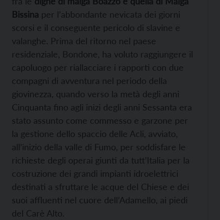
fra le
dighe di malga Boazzo e quella di Malga
Bissina
per l’abbondante nevicata dei giorni
scorsi e il conseguente pericolo di slavine e
valanghe. Prima del ritorno nel paese
residenziale, Bondone, ha voluto raggiungere il
capoluogo per riallacciare i rapporti con due
compagni di avventura nel periodo della
giovinezza, quando verso la metà degli anni
Cinquanta fino agli inizi degli anni Sessanta era
stato assunto come commesso e garzone per
la gestione dello spaccio delle Acli, avviato,
all’inizio della valle di Fumo, per soddisfare le
richieste degli operai giunti da tutt’Italia per la
costruzione dei grandi impianti idroelettrici
destinati a sfruttare le acque del Chiese e dei
suoi affluenti nel cuore dell’Adamello, ai piedi
del Carè Alto.