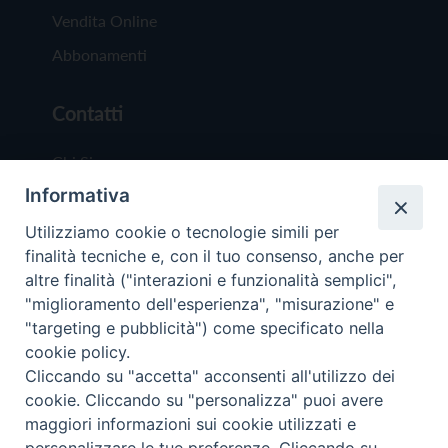
Vendita Online
Abbonamenti
Contatti
Chi Siamo
Informativa
Redazione
Scrivici
Utilizziamo cookie o tecnologie simili per
finalità tecniche e, con il tuo consenso, anche per
altre finalità ("interazioni e funzionalità semplici",
"miglioramento dell'esperienza", "misurazione" e
"targeting e pubblicità") come specificato nella
cookie policy.
Copyright © 2019 - Tutti i diritti riservati - Vit
Cliccando su "accetta" acconsenti all'utilizzo dei
Trentina Editrice
cookie. Cliccando su "personalizza" puoi avere
maggiori informazioni sui cookie utilizzati e
Privacy Policy