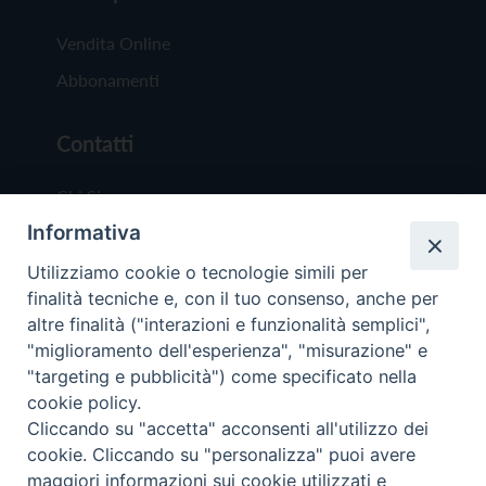
Vendita Online
Abbonamenti
Contatti
Chi Siamo
Informativa
Redazione
Scrivici
Utilizziamo cookie o tecnologie simili per
finalità tecniche e, con il tuo consenso, anche per
altre finalità ("interazioni e funzionalità semplici",
"miglioramento dell'esperienza", "misurazione" e
"targeting e pubblicità") come specificato nella
cookie policy.
Copyright © 2019 - Tutti i diritti riservati - Vit
Cliccando su "accetta" acconsenti all'utilizzo dei
Trentina Editrice
cookie. Cliccando su "personalizza" puoi avere
maggiori informazioni sui cookie utilizzati e